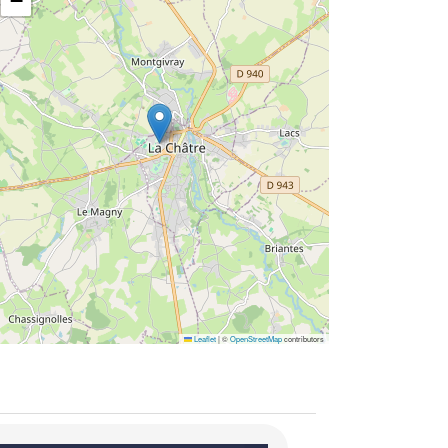
−
Leaflet
|
©
OpenStreetMap
contributors