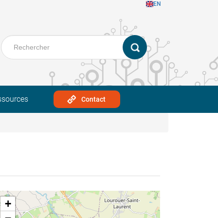
EN
ssources
Contact
+