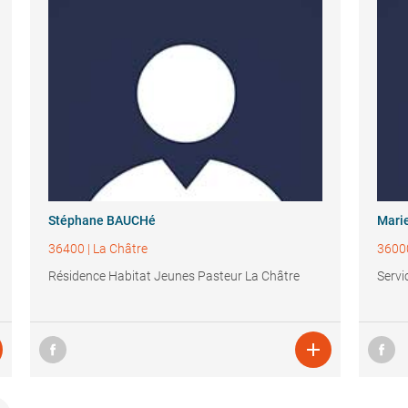
Stéphane BAUCHé
Mari
36400
|
La Châtre
3600
Résidence Habitat Jeunes Pasteur La Châtre
Servi
