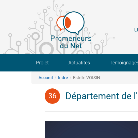
Aller
au
contenu
principal
U
Main navigation
Projet
Actualités
Témoignage
Fil d'Ariane
Accueil
Indre
Estelle VOISIN
Département de l'