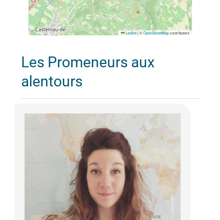
Leaflet
|
©
OpenStreetMap
contributors
Les Promeneurs aux
alentours