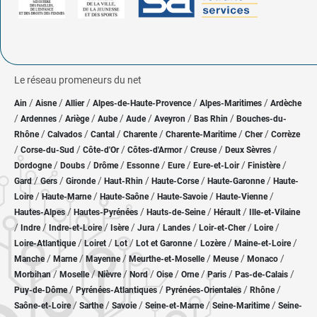
Le réseau promeneurs du net
/
/
/
/
/
Ain
Aisne
Allier
Alpes-de-Haute-Provence
Alpes-Maritimes
Ardèche
/
/
/
/
/
/
/
Ardennes
Ariège
Aube
Aude
Aveyron
Bas Rhin
Bouches-du-
/
/
/
/
/
/
Rhône
Calvados
Cantal
Charente
Charente-Maritime
Cher
Corrèze
/
/
/
/
/
/
Corse-du-Sud
Côte-d'Or
Côtes-d'Armor
Creuse
Deux Sèvres
/
/
/
/
/
/
/
Dordogne
Doubs
Drôme
Essonne
Eure
Eure-et-Loir
Finistère
/
/
/
/
/
/
Gard
Gers
Gironde
Haut-Rhin
Haute-Corse
Haute-Garonne
Haute-
/
/
/
/
/
Loire
Haute-Marne
Haute-Saône
Haute-Savoie
Haute-Vienne
/
/
/
/
Hautes-Alpes
Hautes-Pyrénées
Hauts-de-Seine
Hérault
Ille-et-Vilaine
/
/
/
/
/
/
/
/
Indre
Indre-et-Loire
Isère
Jura
Landes
Loir-et-Cher
Loire
/
/
/
/
/
/
Loire-Atlantique
Loiret
Lot
Lot et Garonne
Lozère
Maine-et-Loire
/
/
/
/
/
/
Manche
Marne
Mayenne
Meurthe-et-Moselle
Meuse
Monaco
/
/
/
/
/
/
/
/
Morbihan
Moselle
Nièvre
Nord
Oise
Orne
Paris
Pas-de-Calais
/
/
/
/
Puy-de-Dôme
Pyrénées-Atlantiques
Pyrénées-Orientales
Rhône
/
/
/
/
/
Saône-et-Loire
Sarthe
Savoie
Seine-et-Marne
Seine-Maritime
Seine-