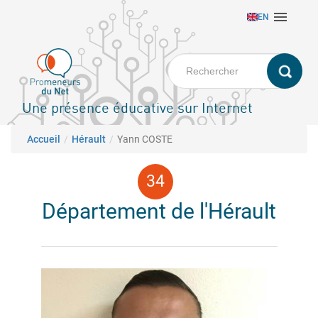
Aller

EN
au
contenu
principal
Une présence éducative sur Internet
Fil d'Ariane
Accueil
Hérault
Yann COSTE
Département de l'Hérault