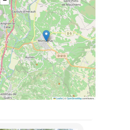
−
Leaflet
|
©
OpenStreetMap
contributors