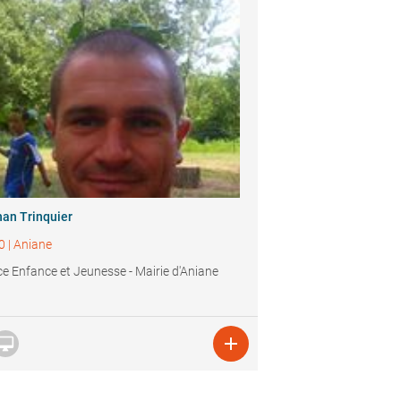
han Trinquier
0
|
Aniane
ce Enfance et Jeunesse - Mairie d'Aniane

