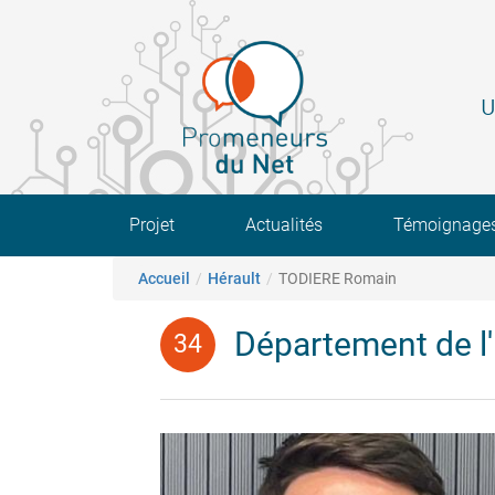
Aller
au
contenu
principal
U
Main navigation
Projet
Actualités
Témoignage
Fil d'Ariane
Accueil
Hérault
TODIERE Romain
Département de l'