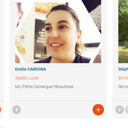
Emilie CARDONA
Stép
34400
|
Lunel
3415
MLI Petite Camargue Héraultaise
Servi
