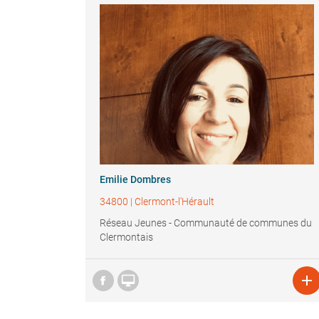
Emilie Dombres
34800
|
Clermont-l'Hérault
Réseau Jeunes - Communauté de communes du
Clermontais

