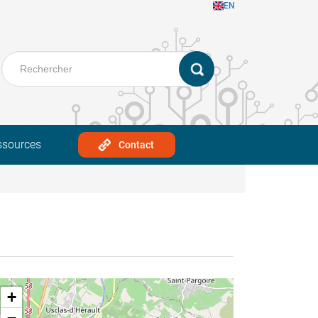
EN
ssources
Contact
+