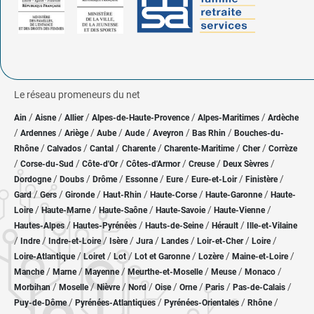
Le réseau promeneurs du net
/
/
/
/
/
Ain
Aisne
Allier
Alpes-de-Haute-Provence
Alpes-Maritimes
Ardèche
/
/
/
/
/
/
/
Ardennes
Ariège
Aube
Aude
Aveyron
Bas Rhin
Bouches-du-
/
/
/
/
/
/
Rhône
Calvados
Cantal
Charente
Charente-Maritime
Cher
Corrèze
/
/
/
/
/
/
Corse-du-Sud
Côte-d'Or
Côtes-d'Armor
Creuse
Deux Sèvres
/
/
/
/
/
/
/
Dordogne
Doubs
Drôme
Essonne
Eure
Eure-et-Loir
Finistère
/
/
/
/
/
/
Gard
Gers
Gironde
Haut-Rhin
Haute-Corse
Haute-Garonne
Haute-
/
/
/
/
/
Loire
Haute-Marne
Haute-Saône
Haute-Savoie
Haute-Vienne
/
/
/
/
Hautes-Alpes
Hautes-Pyrénées
Hauts-de-Seine
Hérault
Ille-et-Vilaine
/
/
/
/
/
/
/
/
Indre
Indre-et-Loire
Isère
Jura
Landes
Loir-et-Cher
Loire
/
/
/
/
/
/
Loire-Atlantique
Loiret
Lot
Lot et Garonne
Lozère
Maine-et-Loire
/
/
/
/
/
/
Manche
Marne
Mayenne
Meurthe-et-Moselle
Meuse
Monaco
/
/
/
/
/
/
/
/
Morbihan
Moselle
Nièvre
Nord
Oise
Orne
Paris
Pas-de-Calais
/
/
/
/
Puy-de-Dôme
Pyrénées-Atlantiques
Pyrénées-Orientales
Rhône