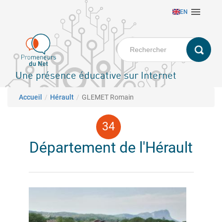
Aller

EN
au
contenu
principal
Une présence éducative sur Internet
Fil d'Ariane
Accueil
Hérault
GLEMET Romain
Département de l'Hérault