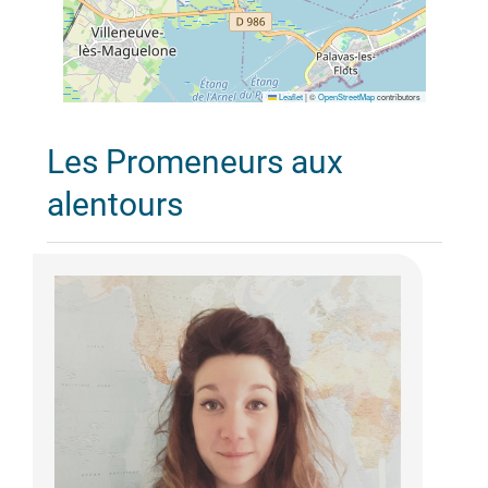
Leaflet
|
©
OpenStreetMap
contributors
Les Promeneurs aux
alentours