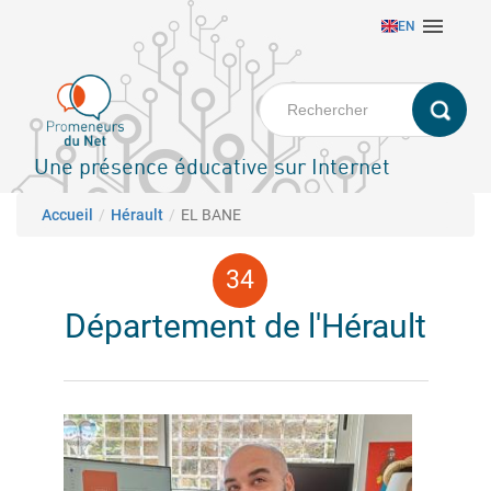
Aller

EN
au
contenu
principal
Une présence éducative sur Internet
Fil d'Ariane
Accueil
Hérault
EL BANE
Département de l'Hérault