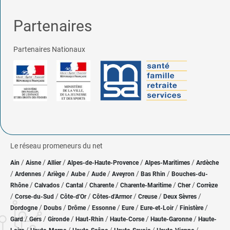
Partenaires
Partenaires Nationaux
Le réseau promeneurs du net
/
/
/
/
/
Ain
Aisne
Allier
Alpes-de-Haute-Provence
Alpes-Maritimes
Ardèche
/
/
/
/
/
/
/
Ardennes
Ariège
Aube
Aude
Aveyron
Bas Rhin
Bouches-du-
/
/
/
/
/
/
Rhône
Calvados
Cantal
Charente
Charente-Maritime
Cher
Corrèze
/
/
/
/
/
/
Corse-du-Sud
Côte-d'Or
Côtes-d'Armor
Creuse
Deux Sèvres
/
/
/
/
/
/
/
Dordogne
Doubs
Drôme
Essonne
Eure
Eure-et-Loir
Finistère
/
/
/
/
/
/
Gard
Gers
Gironde
Haut-Rhin
Haute-Corse
Haute-Garonne
Haute-