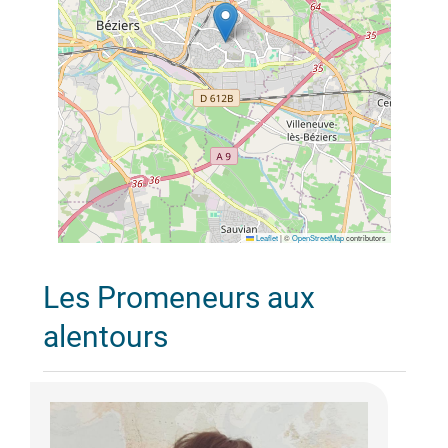
Leaflet
|
©
OpenStreetMap
contributors
Les Promeneurs aux
alentours