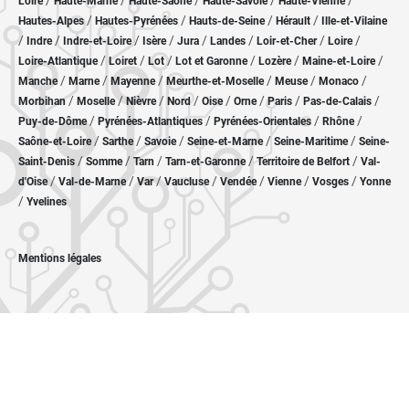
/
/
/
/
/
Loire
Haute-Marne
Haute-Saône
Haute-Savoie
Haute-Vienne
/
/
/
/
Hautes-Alpes
Hautes-Pyrénées
Hauts-de-Seine
Hérault
Ille-et-Vilaine
/
/
/
/
/
/
/
/
Indre
Indre-et-Loire
Isère
Jura
Landes
Loir-et-Cher
Loire
/
/
/
/
/
/
Loire-Atlantique
Loiret
Lot
Lot et Garonne
Lozère
Maine-et-Loire
/
/
/
/
/
/
Manche
Marne
Mayenne
Meurthe-et-Moselle
Meuse
Monaco
/
/
/
/
/
/
/
/
Morbihan
Moselle
Nièvre
Nord
Oise
Orne
Paris
Pas-de-Calais
/
/
/
/
Puy-de-Dôme
Pyrénées-Atlantiques
Pyrénées-Orientales
Rhône
/
/
/
/
/
Saône-et-Loire
Sarthe
Savoie
Seine-et-Marne
Seine-Maritime
Seine-
/
/
/
/
/
Saint-Denis
Somme
Tarn
Tarn-et-Garonne
Territoire de Belfort
Val-
/
/
/
/
/
/
/
d'Oise
Val-de-Marne
Var
Vaucluse
Vendée
Vienne
Vosges
Yonne
/
Yvelines
Mentions légales