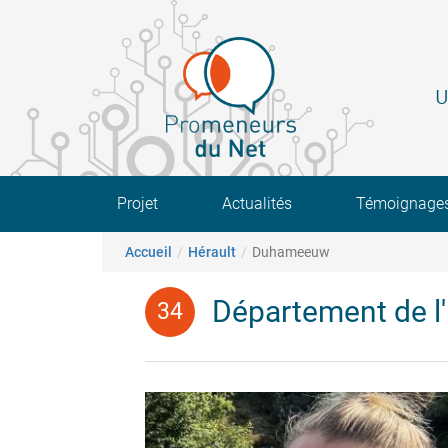
Aller
au
contenu
principal
U
Main navigation
Projet
Actualités
Témoignage
Fil d'Ariane
Accueil
Hérault
Duhameeuw
Département de l'