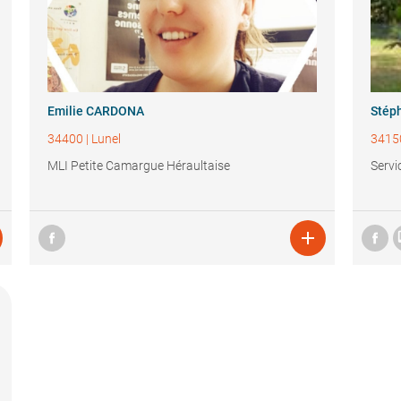
Emilie CARDONA
Stép
34400
|
Lunel
3415
MLI Petite Camargue Héraultaise
Servi
