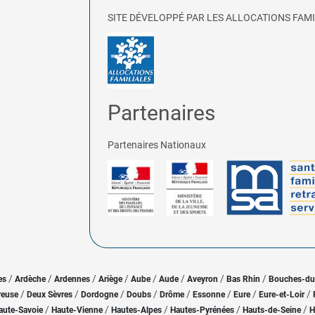
SITE DÉVELOPPÉ PAR LES ALLOCATIONS FAMI
Partenaires
Partenaires Nationaux
/
/
/
/
/
/
/
/
es
Ardèche
Ardennes
Ariège
Aube
Aude
Aveyron
Bas Rhin
Bouches-d
/
/
/
/
/
/
/
/
reuse
Deux Sèvres
Dordogne
Doubs
Drôme
Essonne
Eure
Eure-et-Loir
/
/
/
/
/
aute-Savoie
Haute-Vienne
Hautes-Alpes
Hautes-Pyrénées
Hauts-de-Seine
H