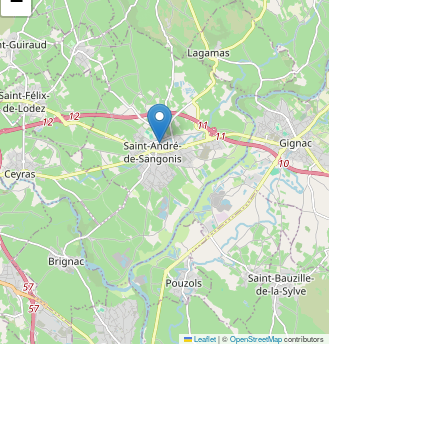
−
Leaflet
|
©
OpenStreetMap
contributors