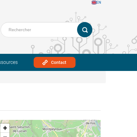
EN
ssources
Contact
+