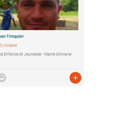
han Trinquier
0
|
Aniane
ce Enfance et Jeunesse - Mairie d'Aniane

