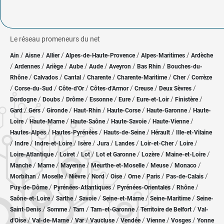
Le réseau promeneurs du net
/
/
/
/
/
Ain
Aisne
Allier
Alpes-de-Haute-Provence
Alpes-Maritimes
Ardèche
/
/
/
/
/
/
/
Ardennes
Ariège
Aube
Aude
Aveyron
Bas Rhin
Bouches-du-
/
/
/
/
/
/
Rhône
Calvados
Cantal
Charente
Charente-Maritime
Cher
Corrèze
/
/
/
/
/
/
Corse-du-Sud
Côte-d'Or
Côtes-d'Armor
Creuse
Deux Sèvres
/
/
/
/
/
/
/
Dordogne
Doubs
Drôme
Essonne
Eure
Eure-et-Loir
Finistère
/
/
/
/
/
/
Gard
Gers
Gironde
Haut-Rhin
Haute-Corse
Haute-Garonne
Haute-
/
/
/
/
/
Loire
Haute-Marne
Haute-Saône
Haute-Savoie
Haute-Vienne
/
/
/
/
Hautes-Alpes
Hautes-Pyrénées
Hauts-de-Seine
Hérault
Ille-et-Vilaine
/
/
/
/
/
/
/
/
Indre
Indre-et-Loire
Isère
Jura
Landes
Loir-et-Cher
Loire
/
/
/
/
/
/
Loire-Atlantique
Loiret
Lot
Lot et Garonne
Lozère
Maine-et-Loire
/
/
/
/
/
/
Manche
Marne
Mayenne
Meurthe-et-Moselle
Meuse
Monaco
/
/
/
/
/
/
/
/
Morbihan
Moselle
Nièvre
Nord
Oise
Orne
Paris
Pas-de-Calais
/
/
/
/
Puy-de-Dôme
Pyrénées-Atlantiques
Pyrénées-Orientales
Rhône
/
/
/
/
/
Saône-et-Loire
Sarthe
Savoie
Seine-et-Marne
Seine-Maritime
Seine-
/
/
/
/
/
Saint-Denis
Somme
Tarn
Tarn-et-Garonne
Territoire de Belfort
Val-
/
/
/
/
/
/
/
d'Oise
Val-de-Marne
Var
Vaucluse
Vendée
Vienne
Vosges
Yonne