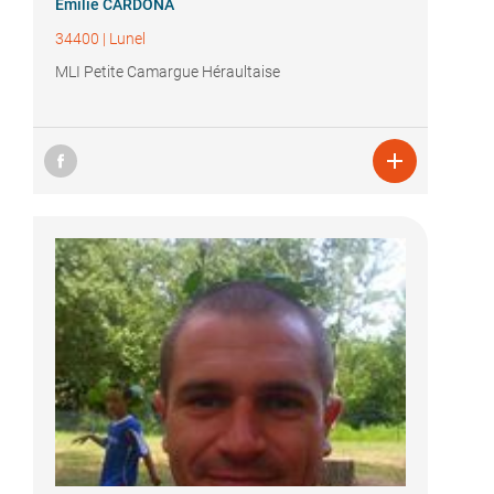
Emilie CARDONA
34400
|
Lunel
MLI Petite Camargue Héraultaise
