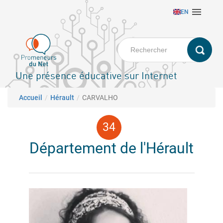
Aller

EN
au
contenu
principal
Une présence éducative sur Internet
Fil d'Ariane
Accueil
Hérault
CARVALHO
Département de l'Hérault