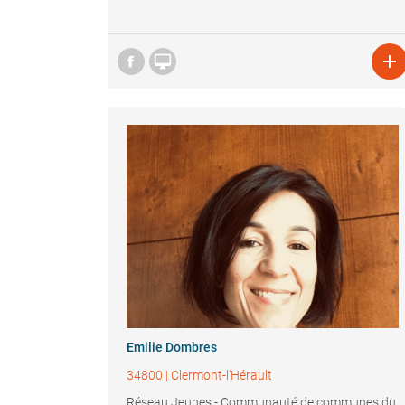


Emilie Dombres
34800
|
Clermont-l'Hérault
Réseau Jeunes - Communauté de communes du