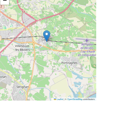
−
Leaflet
|
©
OpenStreetMap
contributors