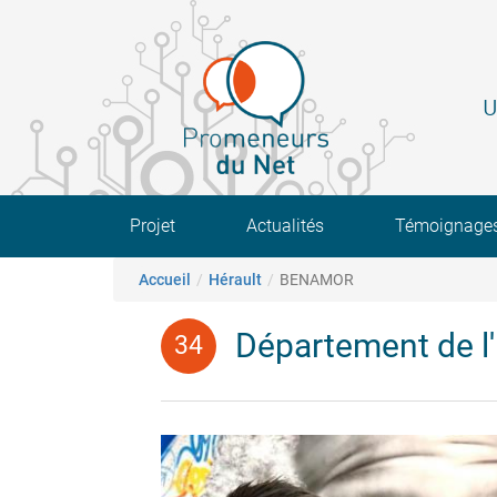
Aller
au
contenu
principal
U
Main navigation
Projet
Actualités
Témoignage
Fil d'Ariane
Accueil
Hérault
BENAMOR
Département de l'