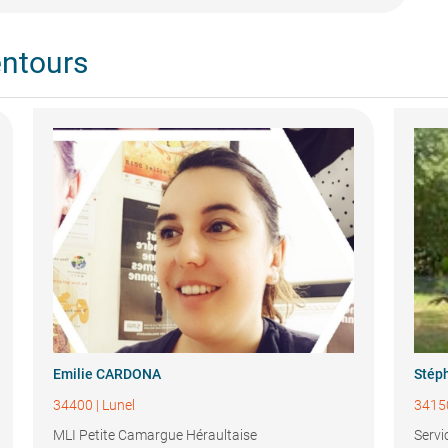
entours
Emilie CARDONA
Stép
34400
|
Lunel
3415
MLI Petite Camargue Héraultaise
Servi