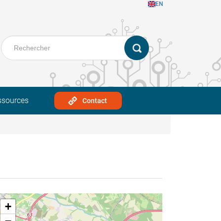
EN
ssources
Contact
+