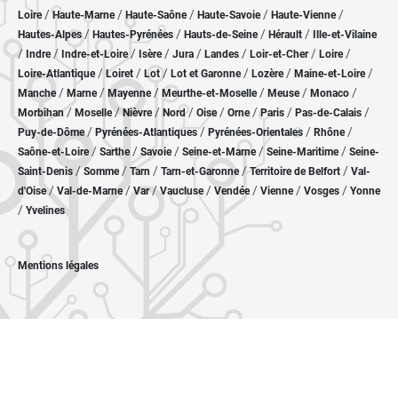
/
/
/
/
/
Loire
Haute-Marne
Haute-Saône
Haute-Savoie
Haute-Vienne
/
/
/
/
Hautes-Alpes
Hautes-Pyrénées
Hauts-de-Seine
Hérault
Ille-et-Vilaine
/
/
/
/
/
/
/
/
Indre
Indre-et-Loire
Isère
Jura
Landes
Loir-et-Cher
Loire
/
/
/
/
/
/
Loire-Atlantique
Loiret
Lot
Lot et Garonne
Lozère
Maine-et-Loire
/
/
/
/
/
/
Manche
Marne
Mayenne
Meurthe-et-Moselle
Meuse
Monaco
/
/
/
/
/
/
/
/
Morbihan
Moselle
Nièvre
Nord
Oise
Orne
Paris
Pas-de-Calais
/
/
/
/
Puy-de-Dôme
Pyrénées-Atlantiques
Pyrénées-Orientales
Rhône
/
/
/
/
/
Saône-et-Loire
Sarthe
Savoie
Seine-et-Marne
Seine-Maritime
Seine-
/
/
/
/
/
Saint-Denis
Somme
Tarn
Tarn-et-Garonne
Territoire de Belfort
Val-
/
/
/
/
/
/
/
d'Oise
Val-de-Marne
Var
Vaucluse
Vendée
Vienne
Vosges
Yonne
/
Yvelines
Mentions légales