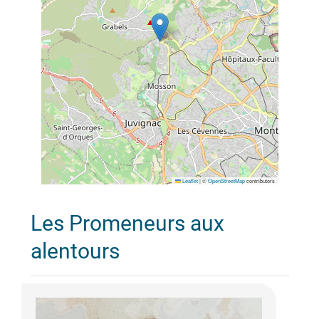
Leaflet
|
©
OpenStreetMap
contributors
Les Promeneurs aux
alentours