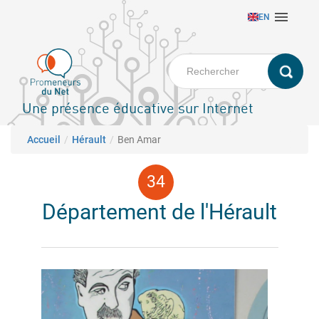
Aller

EN
au
contenu
principal
Une présence éducative sur Internet
Fil d'Ariane
Accueil
Hérault
Ben Amar
Département de l'Hérault