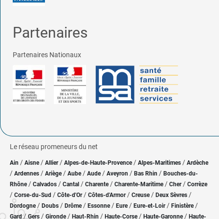
Partenaires
Partenaires Nationaux
Le réseau promeneurs du net
/
/
/
/
/
Ain
Aisne
Allier
Alpes-de-Haute-Provence
Alpes-Maritimes
Ardèche
/
/
/
/
/
/
/
Ardennes
Ariège
Aube
Aude
Aveyron
Bas Rhin
Bouches-du-
/
/
/
/
/
/
Rhône
Calvados
Cantal
Charente
Charente-Maritime
Cher
Corrèze
/
/
/
/
/
/
Corse-du-Sud
Côte-d'Or
Côtes-d'Armor
Creuse
Deux Sèvres
/
/
/
/
/
/
/
Dordogne
Doubs
Drôme
Essonne
Eure
Eure-et-Loir
Finistère
/
/
/
/
/
/
Gard
Gers
Gironde
Haut-Rhin
Haute-Corse
Haute-Garonne
Haute-