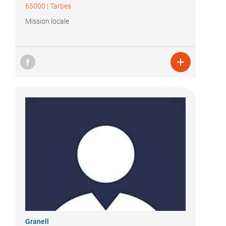
65000
|
Tarbes
Mission locale

Granell