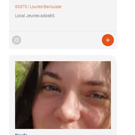
65370
|
Loures-Barousse
Local Jeunes ados65
