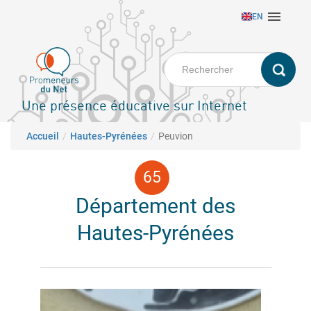
Aller

EN
au
contenu
principal
Une présence éducative sur Internet
Fil d'Ariane
Accueil
Hautes-Pyrénées
Peuvion
Département des
Hautes-Pyrénées