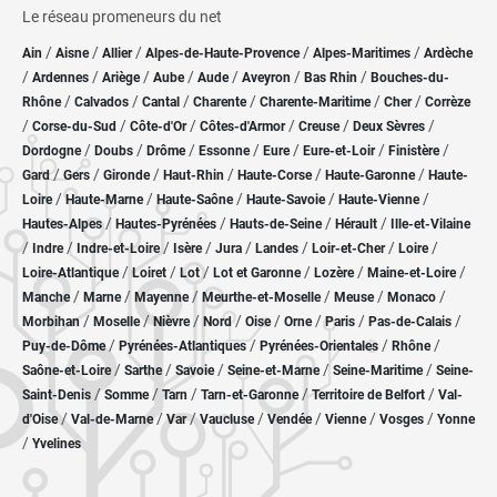
Le réseau promeneurs du net
/
/
/
/
/
Ain
Aisne
Allier
Alpes-de-Haute-Provence
Alpes-Maritimes
Ardèche
/
/
/
/
/
/
/
Ardennes
Ariège
Aube
Aude
Aveyron
Bas Rhin
Bouches-du-
/
/
/
/
/
/
Rhône
Calvados
Cantal
Charente
Charente-Maritime
Cher
Corrèze
/
/
/
/
/
/
Corse-du-Sud
Côte-d'Or
Côtes-d'Armor
Creuse
Deux Sèvres
/
/
/
/
/
/
/
Dordogne
Doubs
Drôme
Essonne
Eure
Eure-et-Loir
Finistère
/
/
/
/
/
/
Gard
Gers
Gironde
Haut-Rhin
Haute-Corse
Haute-Garonne
Haute-
/
/
/
/
/
Loire
Haute-Marne
Haute-Saône
Haute-Savoie
Haute-Vienne
/
/
/
/
Hautes-Alpes
Hautes-Pyrénées
Hauts-de-Seine
Hérault
Ille-et-Vilaine
/
/
/
/
/
/
/
/
Indre
Indre-et-Loire
Isère
Jura
Landes
Loir-et-Cher
Loire
/
/
/
/
/
/
Loire-Atlantique
Loiret
Lot
Lot et Garonne
Lozère
Maine-et-Loire
/
/
/
/
/
/
Manche
Marne
Mayenne
Meurthe-et-Moselle
Meuse
Monaco
/
/
/
/
/
/
/
/
Morbihan
Moselle
Nièvre
Nord
Oise
Orne
Paris
Pas-de-Calais
/
/
/
/
Puy-de-Dôme
Pyrénées-Atlantiques
Pyrénées-Orientales
Rhône
/
/
/
/
/
Saône-et-Loire
Sarthe
Savoie
Seine-et-Marne
Seine-Maritime
Seine-
/
/
/
/
/
Saint-Denis
Somme
Tarn
Tarn-et-Garonne
Territoire de Belfort
Val-
/
/
/
/
/
/
/
d'Oise
Val-de-Marne
Var
Vaucluse
Vendée
Vienne
Vosges
Yonne
/
Yvelines