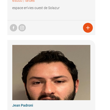
65000
|
Tarbes
espace en’vies ouest de Solazur

Jean Padroni