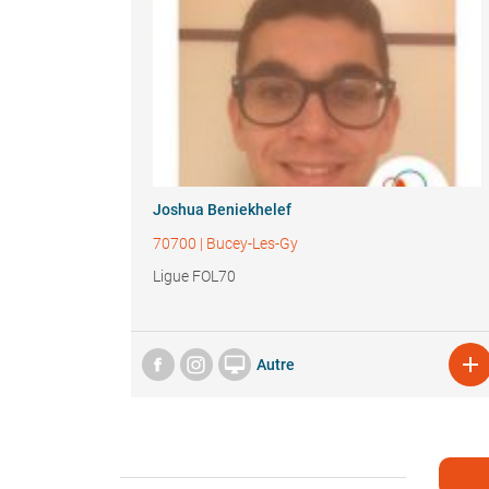
Joshua Beniekhelef
70700
|
Bucey-Les-Gy
Ligue FOL70


Autre