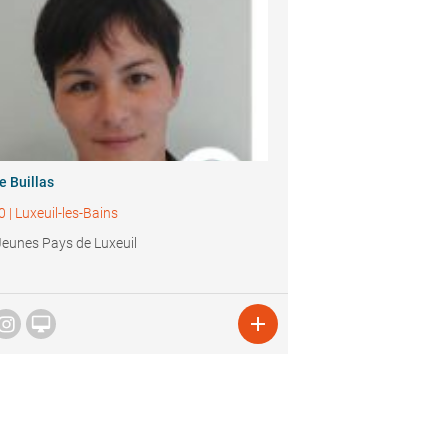
e Buillas
0
|
Luxeuil-les-Bains
Jeunes Pays de Luxeuil

