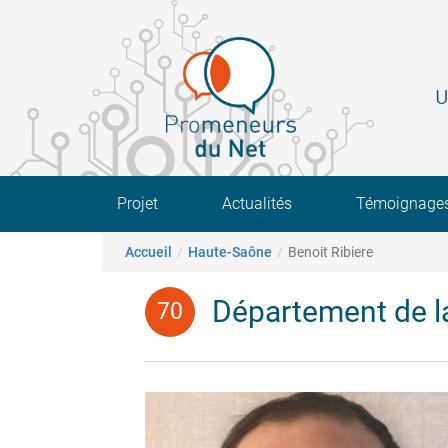
Aller
au
contenu
principal
U
Main navigation
Projet
Actualités
Témoignage
Fil d'Ariane
Accueil
Haute-Saône
Benoit Ribiere
Département de l