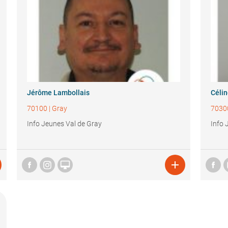
Jérôme Lambollais
Célin
70100
|
Gray
7030
Info Jeunes Val de Gray
Info 

