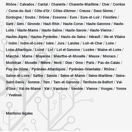
/
/
/
/
/
/
Rhône
Calvados
Cantal
Charente
Charente-Maritime
Cher
Corrèze
/
/
/
/
/
/
Corse-du-Sud
Côte-d'Or
Côtes-d'Armor
Creuse
Deux Sèvres
/
/
/
/
/
/
/
Dordogne
Doubs
Drôme
Essonne
Eure
Eure-et-Loir
Finistère
/
/
/
/
/
/
Gard
Gers
Gironde
Haut-Rhin
Haute-Corse
Haute-Garonne
Haute-
/
/
/
/
/
Loire
Haute-Marne
Haute-Saône
Haute-Savoie
Haute-Vienne
/
/
/
/
Hautes-Alpes
Hautes-Pyrénées
Hauts-de-Seine
Hérault
Ille-et-Vilaine
/
/
/
/
/
/
/
/
Indre
Indre-et-Loire
Isère
Jura
Landes
Loir-et-Cher
Loire
/
/
/
/
/
/
Loire-Atlantique
Loiret
Lot
Lot et Garonne
Lozère
Maine-et-Loire
/
/
/
/
/
/
Manche
Marne
Mayenne
Meurthe-et-Moselle
Meuse
Monaco
/
/
/
/
/
/
/
/
Morbihan
Moselle
Nièvre
Nord
Oise
Orne
Paris
Pas-de-Calais
/
/
/
/
Puy-de-Dôme
Pyrénées-Atlantiques
Pyrénées-Orientales
Rhône
/
/
/
/
/
Saône-et-Loire
Sarthe
Savoie
Seine-et-Marne
Seine-Maritime
Seine-
/
/
/
/
/
Saint-Denis
Somme
Tarn
Tarn-et-Garonne
Territoire de Belfort
Val-
/
/
/
/
/
/
/
d'Oise
Val-de-Marne
Var
Vaucluse
Vendée
Vienne
Vosges
Yonne
/
Yvelines
Mentions légales