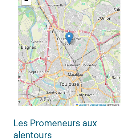
−
Leaflet
|
©
OpenStreetMap
contributors
Les Promeneurs aux
alentours