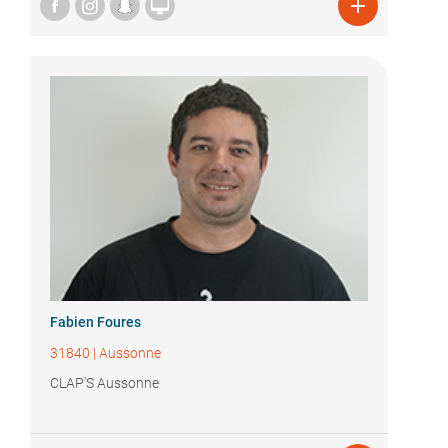


Fabien Foures
31840
|
Aussonne
CLAP'S Aussonne