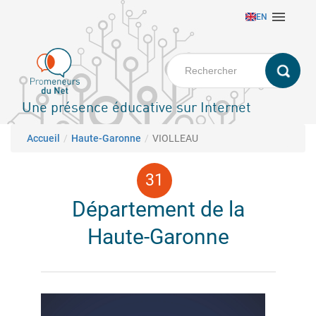
Aller

EN
au
contenu
principal
Une présence éducative sur Internet
Fil d'Ariane
Accueil
Haute-Garonne
VIOLLEAU
Département de la
Haute-Garonne