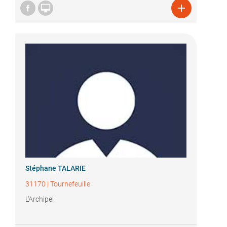


Stéphane TALARIE
31170
|
Tournefeuille
L'Archipel