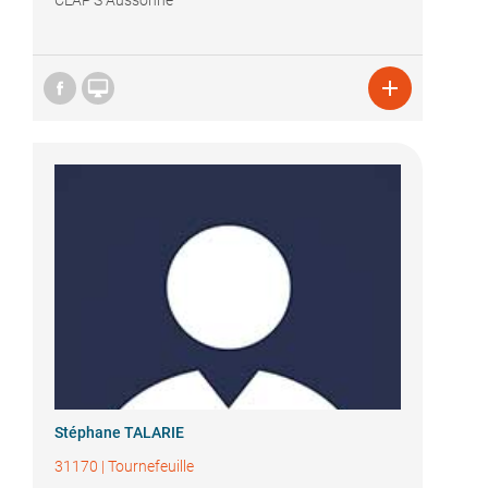
CLAP'S Aussonne


Stéphane TALARIE
31170
|
Tournefeuille