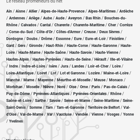
Le réseau promeneurs du net
/
/
/
/
/
Ain
Aisne
Allier
Alpes-de-Haute-Provence
Alpes-Maritimes
Ardèche
/
/
/
/
/
/
/
Ardennes
Ariège
Aube
Aude
Aveyron
Bas Rhin
Bouches-du-
/
/
/
/
/
/
Rhône
Calvados
Cantal
Charente
Charente-Maritime
Cher
Corrèze
/
/
/
/
/
/
Corse-du-Sud
Côte-d'Or
Côtes-d'Armor
Creuse
Deux Sèvres
/
/
/
/
/
/
/
Dordogne
Doubs
Drôme
Essonne
Eure
Eure-et-Loir
Finistère
/
/
/
/
/
/
Gard
Gers
Gironde
Haut-Rhin
Haute-Corse
Haute-Garonne
Haute-
/
/
/
/
/
Loire
Haute-Marne
Haute-Saône
Haute-Savoie
Haute-Vienne
/
/
/
/
Hautes-Alpes
Hautes-Pyrénées
Hauts-de-Seine
Hérault
Ille-et-Vilaine
/
/
/
/
/
/
/
/
Indre
Indre-et-Loire
Isère
Jura
Landes
Loir-et-Cher
Loire
/
/
/
/
/
/
Loire-Atlantique
Loiret
Lot
Lot et Garonne
Lozère
Maine-et-Loire
/
/
/
/
/
/
Manche
Marne
Mayenne
Meurthe-et-Moselle
Meuse
Monaco
/
/
/
/
/
/
/
/
Morbihan
Moselle
Nièvre
Nord
Oise
Orne
Paris
Pas-de-Calais
/
/
/
/
Puy-de-Dôme
Pyrénées-Atlantiques
Pyrénées-Orientales
Rhône
/
/
/
/
/
Saône-et-Loire
Sarthe
Savoie
Seine-et-Marne
Seine-Maritime
Seine-
/
/
/
/
/
Saint-Denis
Somme
Tarn
Tarn-et-Garonne
Territoire de Belfort
Val-
/
/
/
/
/
/
/
d'Oise
Val-de-Marne
Var
Vaucluse
Vendée
Vienne
Vosges
Yonne
/
Yvelines