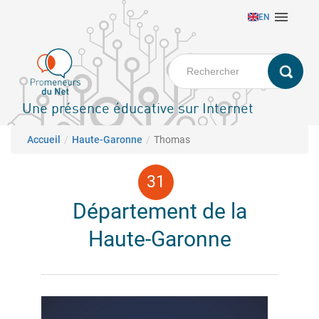
Aller

EN
au
contenu
principal
Une présence éducative sur Internet
Fil d'Ariane
Accueil
Haute-Garonne
Thomas
Département de la
Haute-Garonne