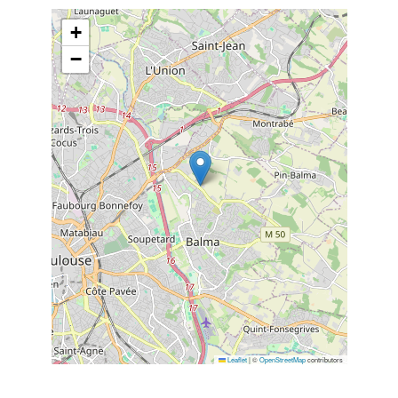
+
−
Leaflet
|
©
OpenStreetMap
contributors