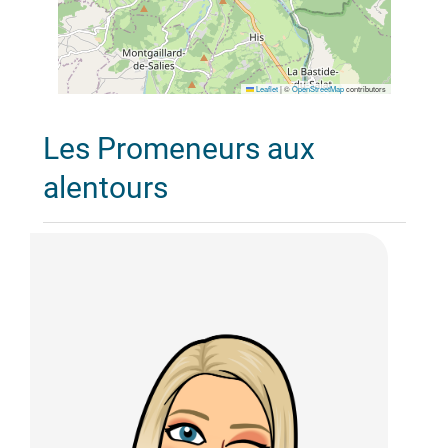
Leaflet
|
©
OpenStreetMap
contributors
Les Promeneurs aux
alentours