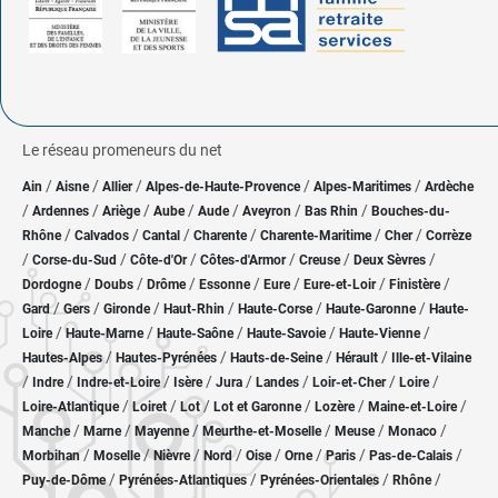
Le réseau promeneurs du net
/
/
/
/
/
Ain
Aisne
Allier
Alpes-de-Haute-Provence
Alpes-Maritimes
Ardèche
/
/
/
/
/
/
/
Ardennes
Ariège
Aube
Aude
Aveyron
Bas Rhin
Bouches-du-
/
/
/
/
/
/
Rhône
Calvados
Cantal
Charente
Charente-Maritime
Cher
Corrèze
/
/
/
/
/
/
Corse-du-Sud
Côte-d'Or
Côtes-d'Armor
Creuse
Deux Sèvres
/
/
/
/
/
/
/
Dordogne
Doubs
Drôme
Essonne
Eure
Eure-et-Loir
Finistère
/
/
/
/
/
/
Gard
Gers
Gironde
Haut-Rhin
Haute-Corse
Haute-Garonne
Haute-
/
/
/
/
/
Loire
Haute-Marne
Haute-Saône
Haute-Savoie
Haute-Vienne
/
/
/
/
Hautes-Alpes
Hautes-Pyrénées
Hauts-de-Seine
Hérault
Ille-et-Vilaine
/
/
/
/
/
/
/
/
Indre
Indre-et-Loire
Isère
Jura
Landes
Loir-et-Cher
Loire
/
/
/
/
/
/
Loire-Atlantique
Loiret
Lot
Lot et Garonne
Lozère
Maine-et-Loire
/
/
/
/
/
/
Manche
Marne
Mayenne
Meurthe-et-Moselle
Meuse
Monaco
/
/
/
/
/
/
/
/
Morbihan
Moselle
Nièvre
Nord
Oise
Orne
Paris
Pas-de-Calais
/
/
/
/
Puy-de-Dôme
Pyrénées-Atlantiques
Pyrénées-Orientales
Rhône