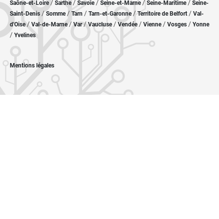
/
/
/
/
/
Saône-et-Loire
Sarthe
Savoie
Seine-et-Marne
Seine-Maritime
Seine-
/
/
/
/
/
Saint-Denis
Somme
Tarn
Tarn-et-Garonne
Territoire de Belfort
Val-
/
/
/
/
/
/
/
d'Oise
Val-de-Marne
Var
Vaucluse
Vendée
Vienne
Vosges
Yonne
/
Yvelines
Mentions légales