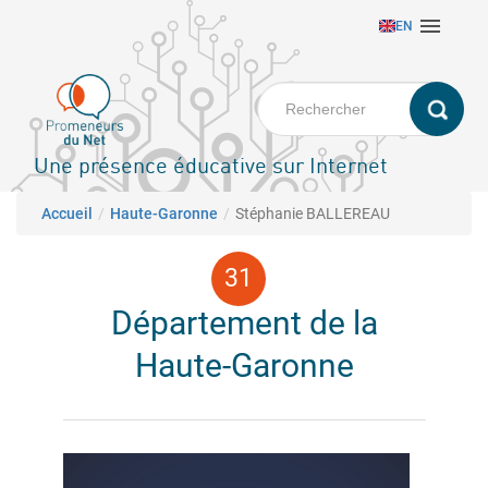
Aller

EN
au
contenu
principal
Une présence éducative sur Internet
Fil d'Ariane
Accueil
Haute-Garonne
Stéphanie BALLEREAU
Département de la
Haute-Garonne