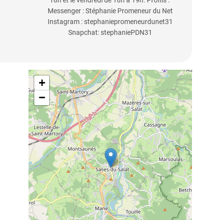
18h et le vendredi de 18h à 19h. Profils :
Messenger : Stéphanie Promeneur du Net
Instagram : stephaniepromeneurdunet31
Snapchat: stephaniePDN31
+
−