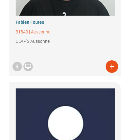
Fabien Foures
31840
|
Aussonne
CLAP'S Aussonne

