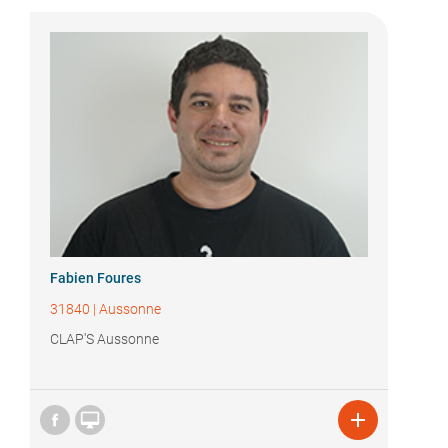
Fabien Foures
31840
|
Aussonne
CLAP'S Aussonne

