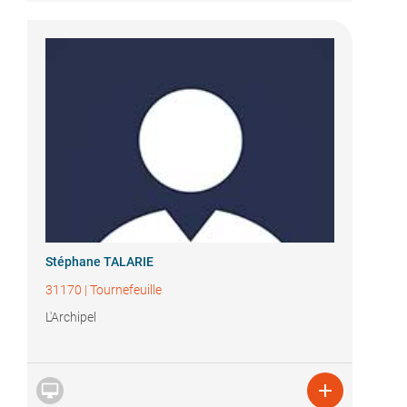
Stéphane TALARIE
31170
|
Tournefeuille
L'Archipel

