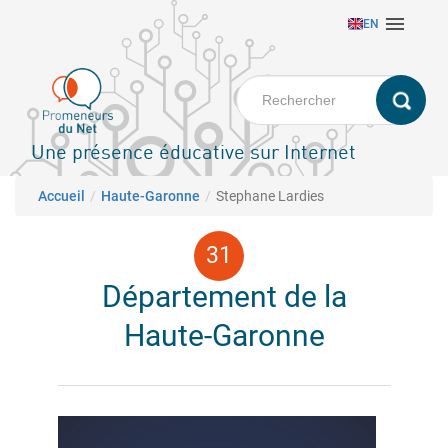
Aller

EN
au
contenu
principal
Une présence éducative sur Internet
Fil d'Ariane
Accueil
Haute-Garonne
Stephane Lardies
Département de la
Haute-Garonne