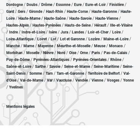
/
/
/
/
/
/
/
Dordogne
Doubs
Drôme
Essonne
Eure
Eure-et-Loir
Finistère
/
/
/
/
/
/
Gard
Gers
Gironde
Haut-Rhin
Haute-Corse
Haute-Garonne
Haute-
/
/
/
/
/
Loire
Haute-Marne
Haute-Saône
Haute-Savoie
Haute-Vienne
/
/
/
/
Hautes-Alpes
Hautes-Pyrénées
Hauts-de-Seine
Hérault
Ille-et-Vilaine
/
/
/
/
/
/
/
/
Indre
Indre-et-Loire
Isère
Jura
Landes
Loir-et-Cher
Loire
/
/
/
/
/
/
Loire-Atlantique
Loiret
Lot
Lot et Garonne
Lozère
Maine-et-Loire
/
/
/
/
/
/
Manche
Marne
Mayenne
Meurthe-et-Moselle
Meuse
Monaco
/
/
/
/
/
/
/
/
Morbihan
Moselle
Nièvre
Nord
Oise
Orne
Paris
Pas-de-Calais
/
/
/
/
Puy-de-Dôme
Pyrénées-Atlantiques
Pyrénées-Orientales
Rhône
/
/
/
/
/
Saône-et-Loire
Sarthe
Savoie
Seine-et-Marne
Seine-Maritime
Seine-
/
/
/
/
/
Saint-Denis
Somme
Tarn
Tarn-et-Garonne
Territoire de Belfort
Val-
/
/
/
/
/
/
/
d'Oise
Val-de-Marne
Var
Vaucluse
Vendée
Vienne
Vosges
Yonne
/
Yvelines
Mentions légales