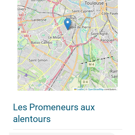
Leaflet
|
©
OpenStreetMap
contributors
Les Promeneurs aux
alentours