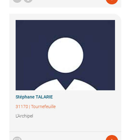
Stéphane TALARIE
31170
|
Tournefeuille
L'Archipel