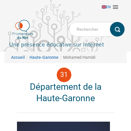
Aller

EN
au
contenu
principal
Une présence éducative sur Internet
Fil d'Ariane
Accueil
Haute-Garonne
Mohamed Hamidi
Département de la
Haute-Garonne