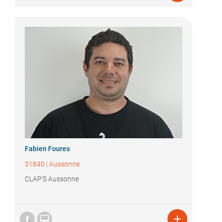
Fabien Foures
31840
|
Aussonne
CLAP'S Aussonne

