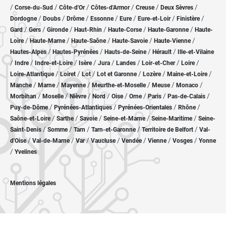
/
/
/
/
/
/
Corse-du-Sud
Côte-d'Or
Côtes-d'Armor
Creuse
Deux Sèvres
/
/
/
/
/
/
/
Dordogne
Doubs
Drôme
Essonne
Eure
Eure-et-Loir
Finistère
/
/
/
/
/
/
Gard
Gers
Gironde
Haut-Rhin
Haute-Corse
Haute-Garonne
Haute-
/
/
/
/
/
Loire
Haute-Marne
Haute-Saône
Haute-Savoie
Haute-Vienne
/
/
/
/
Hautes-Alpes
Hautes-Pyrénées
Hauts-de-Seine
Hérault
Ille-et-Vilaine
/
/
/
/
/
/
/
/
Indre
Indre-et-Loire
Isère
Jura
Landes
Loir-et-Cher
Loire
/
/
/
/
/
/
Loire-Atlantique
Loiret
Lot
Lot et Garonne
Lozère
Maine-et-Loire
/
/
/
/
/
/
Manche
Marne
Mayenne
Meurthe-et-Moselle
Meuse
Monaco
/
/
/
/
/
/
/
/
Morbihan
Moselle
Nièvre
Nord
Oise
Orne
Paris
Pas-de-Calais
/
/
/
/
Puy-de-Dôme
Pyrénées-Atlantiques
Pyrénées-Orientales
Rhône
/
/
/
/
/
Saône-et-Loire
Sarthe
Savoie
Seine-et-Marne
Seine-Maritime
Seine-
/
/
/
/
/
Saint-Denis
Somme
Tarn
Tarn-et-Garonne
Territoire de Belfort
Val-
/
/
/
/
/
/
/
d'Oise
Val-de-Marne
Var
Vaucluse
Vendée
Vienne
Vosges
Yonne
/
Yvelines
Mentions légales