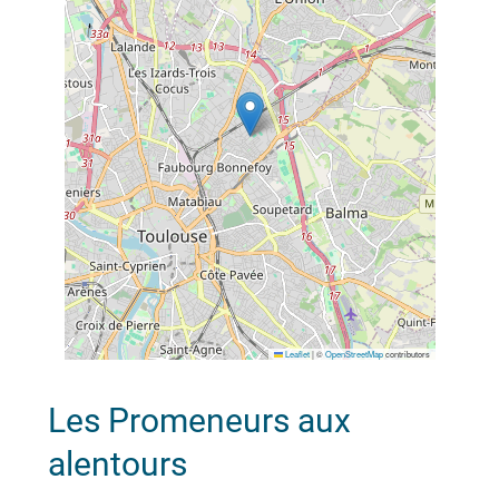
Leaflet
|
©
OpenStreetMap
contributors
Les Promeneurs aux
alentours