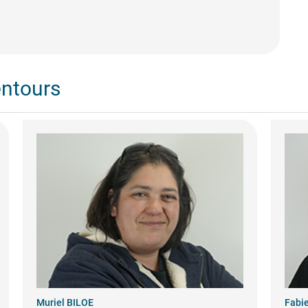
entours
Muriel BILOE
Fabi