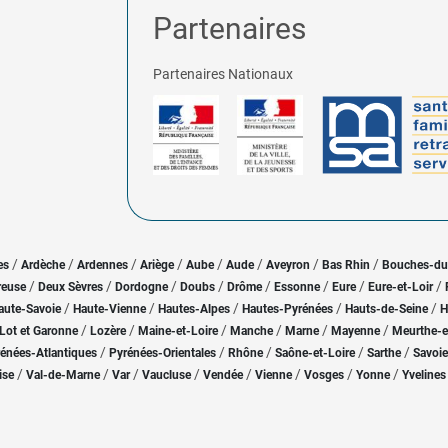
Partenaires
Partenaires Nationaux
/
/
/
/
/
/
/
/
es
Ardèche
Ardennes
Ariège
Aube
Aude
Aveyron
Bas Rhin
Bouches-d
/
/
/
/
/
/
/
/
reuse
Deux Sèvres
Dordogne
Doubs
Drôme
Essonne
Eure
Eure-et-Loir
/
/
/
/
/
aute-Savoie
Haute-Vienne
Hautes-Alpes
Hautes-Pyrénées
Hauts-de-Seine
H
/
/
/
/
/
/
Lot et Garonne
Lozère
Maine-et-Loire
Manche
Marne
Mayenne
Meurthe-e
/
/
/
/
/
énées-Atlantiques
Pyrénées-Orientales
Rhône
Saône-et-Loire
Sarthe
Savoie
/
/
/
/
/
/
/
/
ise
Val-de-Marne
Var
Vaucluse
Vendée
Vienne
Vosges
Yonne
Yvelines