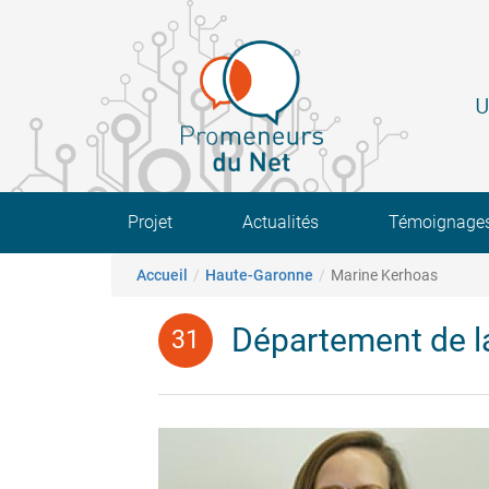
Aller
au
contenu
principal
U
Main navigation
Projet
Actualités
Témoignage
Fil d'Ariane
Accueil
Haute-Garonne
Marine Kerhoas
Département de l