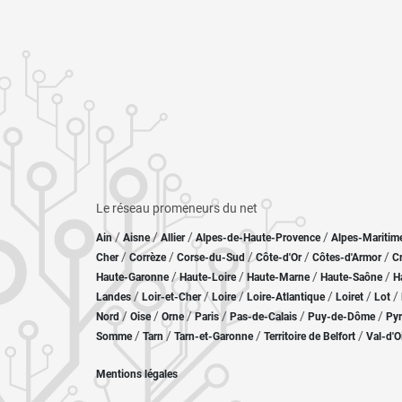
Le réseau promeneurs du net
/
/
/
/
Ain
Aisne
Allier
Alpes-de-Haute-Provence
Alpes-Maritim
/
/
/
/
/
Cher
Corrèze
Corse-du-Sud
Côte-d'Or
Côtes-d'Armor
C
/
/
/
/
Haute-Garonne
Haute-Loire
Haute-Marne
Haute-Saône
H
/
/
/
/
/
/
Landes
Loir-et-Cher
Loire
Loire-Atlantique
Loiret
Lot
/
/
/
/
/
/
Nord
Oise
Orne
Paris
Pas-de-Calais
Puy-de-Dôme
Pyr
/
/
/
/
Somme
Tarn
Tarn-et-Garonne
Territoire de Belfort
Val-d'O
Mentions légales