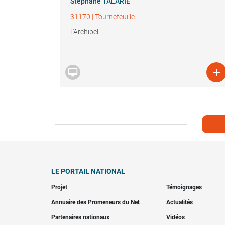
Stéphane TALARIE
31170
|
Tournefeuille
L'Archipel


LE PORTAIL NATIONAL
Projet
Témoignages
Annuaire des Promeneurs du Net
Actualités
Partenaires nationaux
Vidéos