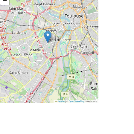
−
Leaflet
|
©
OpenStreetMap
contributors