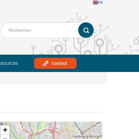
EN
ssources
Contact
+