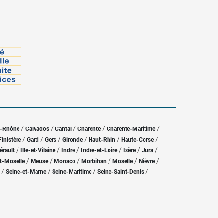
/
/
/
/
/
u-Rhône
Calvados
Cantal
Charente
Charente-Maritime
/
/
/
/
/
/
Finistère
Gard
Gers
Gironde
Haut-Rhin
Haute-Corse
/
/
/
/
/
/
érault
Ille-et-Vilaine
Indre
Indre-et-Loire
Isère
Jura
/
/
/
/
/
/
t-Moselle
Meuse
Monaco
Morbihan
Moselle
Nièvre
/
/
/
/
Seine-et-Marne
Seine-Maritime
Seine-Saint-Denis