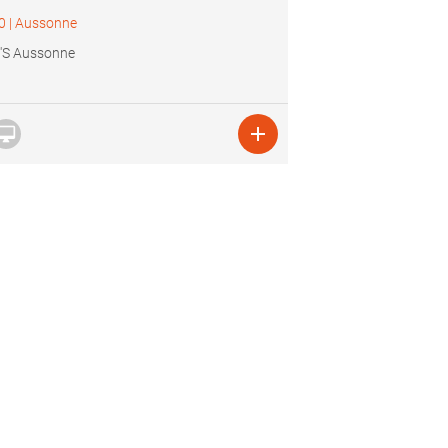
0
|
Aussonne
'S Aussonne

