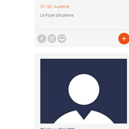
31190
|
Auterive
Le Foyer d'Auterive

