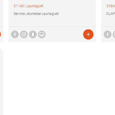
31140
|
Launaguet
3184
Service Jeunesse Launaguet
CLAP

