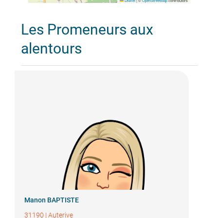
Leaflet
|
©
OpenStreetMap
contributors
Les Promeneurs aux
alentours
Manon BAPTISTE
31190
|
Auterive