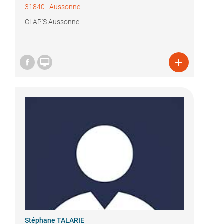
31840
|
Aussonne
CLAP'S Aussonne


Stéphane TALARIE