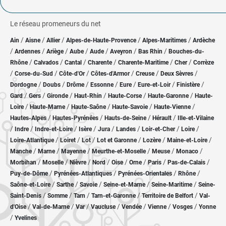
Le réseau promeneurs du net
/
/
/
/
/
Ain
Aisne
Allier
Alpes-de-Haute-Provence
Alpes-Maritimes
Ardèche
/
/
/
/
/
/
/
Ardennes
Ariège
Aube
Aude
Aveyron
Bas Rhin
Bouches-du-
/
/
/
/
/
/
Rhône
Calvados
Cantal
Charente
Charente-Maritime
Cher
Corrèze
/
/
/
/
/
/
Corse-du-Sud
Côte-d'Or
Côtes-d'Armor
Creuse
Deux Sèvres
/
/
/
/
/
/
/
Dordogne
Doubs
Drôme
Essonne
Eure
Eure-et-Loir
Finistère
/
/
/
/
/
/
Gard
Gers
Gironde
Haut-Rhin
Haute-Corse
Haute-Garonne
Haute-
/
/
/
/
/
Loire
Haute-Marne
Haute-Saône
Haute-Savoie
Haute-Vienne
/
/
/
/
Hautes-Alpes
Hautes-Pyrénées
Hauts-de-Seine
Hérault
Ille-et-Vilaine
/
/
/
/
/
/
/
/
Indre
Indre-et-Loire
Isère
Jura
Landes
Loir-et-Cher
Loire
/
/
/
/
/
/
Loire-Atlantique
Loiret
Lot
Lot et Garonne
Lozère
Maine-et-Loire
/
/
/
/
/
/
Manche
Marne
Mayenne
Meurthe-et-Moselle
Meuse
Monaco
/
/
/
/
/
/
/
/
Morbihan
Moselle
Nièvre
Nord
Oise
Orne
Paris
Pas-de-Calais
/
/
/
/
Puy-de-Dôme
Pyrénées-Atlantiques
Pyrénées-Orientales
Rhône
/
/
/
/
/
Saône-et-Loire
Sarthe
Savoie
Seine-et-Marne
Seine-Maritime
Seine-
/
/
/
/
/
Saint-Denis
Somme
Tarn
Tarn-et-Garonne
Territoire de Belfort
Val-
/
/
/
/
/
/
/
d'Oise
Val-de-Marne
Var
Vaucluse
Vendée
Vienne
Vosges
Yonne
/
Yvelines