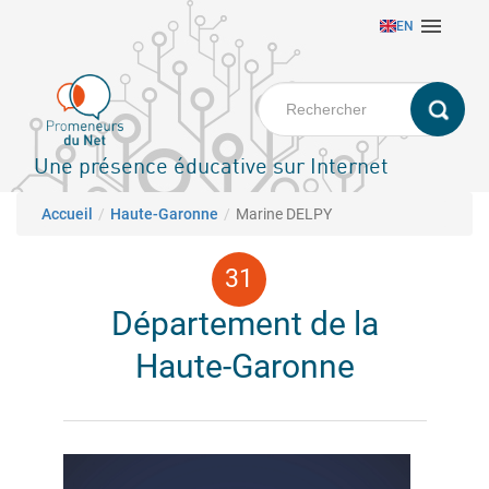
Aller

EN
au
contenu
principal
Une présence éducative sur Internet
Fil d'Ariane
Accueil
Haute-Garonne
Marine DELPY
Département de la
Haute-Garonne