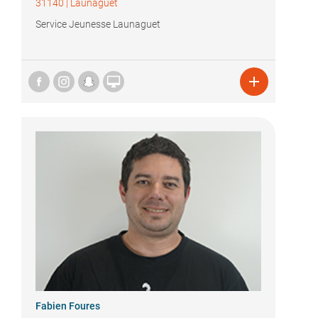
31140
|
Launaguet
Service Jeunesse Launaguet


Fabien Foures