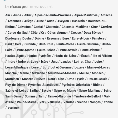
Le réseau promeneurs du net
/
/
/
/
/
Ain
Aisne
Allier
Alpes-de-Haute-Provence
Alpes-Maritimes
Ardèche
/
/
/
/
/
/
/
Ardennes
Ariège
Aube
Aude
Aveyron
Bas Rhin
Bouches-du-
/
/
/
/
/
/
Rhône
Calvados
Cantal
Charente
Charente-Maritime
Cher
Corrèze
/
/
/
/
/
/
Corse-du-Sud
Côte-d'Or
Côtes-d'Armor
Creuse
Deux Sèvres
/
/
/
/
/
/
/
Dordogne
Doubs
Drôme
Essonne
Eure
Eure-et-Loir
Finistère
/
/
/
/
/
/
Gard
Gers
Gironde
Haut-Rhin
Haute-Corse
Haute-Garonne
Haute-
/
/
/
/
/
Loire
Haute-Marne
Haute-Saône
Haute-Savoie
Haute-Vienne
/
/
/
/
Hautes-Alpes
Hautes-Pyrénées
Hauts-de-Seine
Hérault
Ille-et-Vilaine
/
/
/
/
/
/
/
/
Indre
Indre-et-Loire
Isère
Jura
Landes
Loir-et-Cher
Loire
/
/
/
/
/
/
Loire-Atlantique
Loiret
Lot
Lot et Garonne
Lozère
Maine-et-Loire
/
/
/
/
/
/
Manche
Marne
Mayenne
Meurthe-et-Moselle
Meuse
Monaco
/
/
/
/
/
/
/
/
Morbihan
Moselle
Nièvre
Nord
Oise
Orne
Paris
Pas-de-Calais
/
/
/
/
Puy-de-Dôme
Pyrénées-Atlantiques
Pyrénées-Orientales
Rhône
/
/
/
/
/
Saône-et-Loire
Sarthe
Savoie
Seine-et-Marne
Seine-Maritime
Seine-
/
/
/
/
/
Saint-Denis
Somme
Tarn
Tarn-et-Garonne
Territoire de Belfort
Val-
/
/
/
/
/
/
/
d'Oise
Val-de-Marne
Var
Vaucluse
Vendée
Vienne
Vosges
Yonne
/
Yvelines