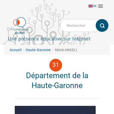
Aller

EN
au
contenu
principal
Une présence éducative sur Internet
Fil d'Ariane
Accueil
Haute-Garonne
Marie ANGELI
Département de la
Haute-Garonne