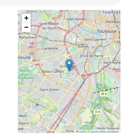
+
−
Leaflet
|
©
OpenStreetMap
contributors