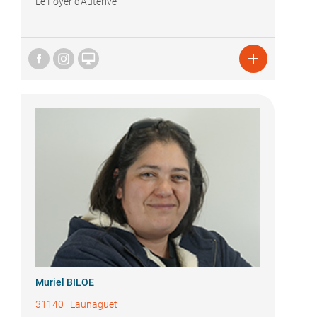
Le Foyer d'Auterive


Muriel BILOE
31140
|
Launaguet