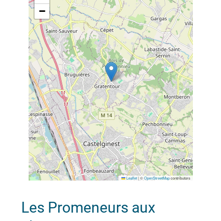
−
Leaflet
|
©
OpenStreetMap
contributors
Les Promeneurs aux