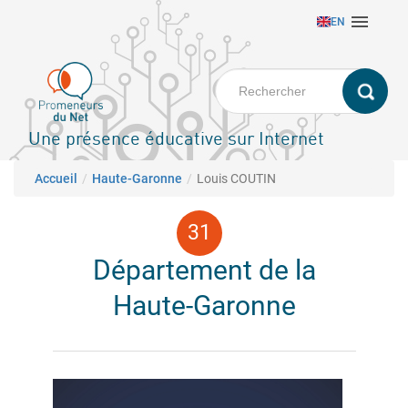
Aller

EN
au
contenu
principal
Une présence éducative sur Internet
Fil d'Ariane
Accueil
Haute-Garonne
Louis COUTIN
Département de la
Haute-Garonne