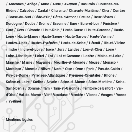
/
/
/
/
/
/
/
Ardennes
Ariège
Aube
Aude
Aveyron
Bas Rhin
Bouches-du-
/
/
/
/
/
/
Rhône
Calvados
Cantal
Charente
Charente-Maritime
Cher
Corrèze
/
/
/
/
/
/
Corse-du-Sud
Côte-d'Or
Côtes-d'Armor
Creuse
Deux Sèvres
/
/
/
/
/
/
/
Dordogne
Doubs
Drôme
Essonne
Eure
Eure-et-Loir
Finistère
/
/
/
/
/
/
Gard
Gers
Gironde
Haut-Rhin
Haute-Corse
Haute-Garonne
Haute-
/
/
/
/
/
Loire
Haute-Marne
Haute-Saône
Haute-Savoie
Haute-Vienne
/
/
/
/
Hautes-Alpes
Hautes-Pyrénées
Hauts-de-Seine
Hérault
Ille-et-Vilaine
/
/
/
/
/
/
/
/
Indre
Indre-et-Loire
Isère
Jura
Landes
Loir-et-Cher
Loire
/
/
/
/
/
/
Loire-Atlantique
Loiret
Lot
Lot et Garonne
Lozère
Maine-et-Loire
/
/
/
/
/
/
Manche
Marne
Mayenne
Meurthe-et-Moselle
Meuse
Monaco
/
/
/
/
/
/
/
/
Morbihan
Moselle
Nièvre
Nord
Oise
Orne
Paris
Pas-de-Calais
/
/
/
/
Puy-de-Dôme
Pyrénées-Atlantiques
Pyrénées-Orientales
Rhône
/
/
/
/
/
Saône-et-Loire
Sarthe
Savoie
Seine-et-Marne
Seine-Maritime
Seine-
/
/
/
/
/
Saint-Denis
Somme
Tarn
Tarn-et-Garonne
Territoire de Belfort
Val-
/
/
/
/
/
/
/
d'Oise
Val-de-Marne
Var
Vaucluse
Vendée
Vienne
Vosges
Yonne
/
Yvelines
Mentions légales