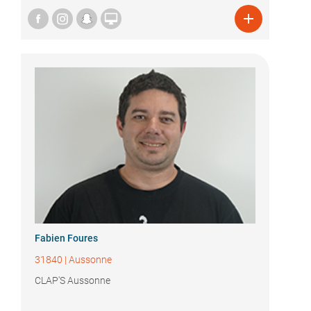


Fabien Foures
31840
|
Aussonne
CLAP'S Aussonne