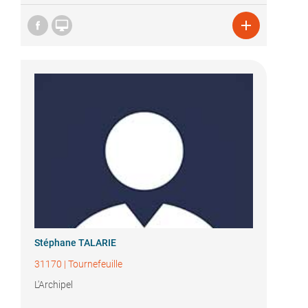


Stéphane TALARIE
31170
|
Tournefeuille
L'Archipel