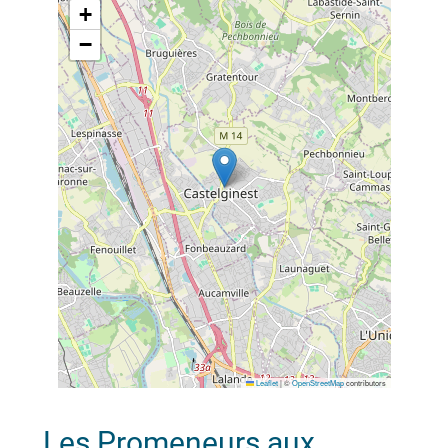
+
−
Leaflet
|
©
OpenStreetMap
contributors
Les Promeneurs aux