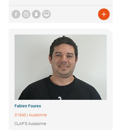


Fabien Foures
31840
|
Aussonne
CLAP'S Aussonne