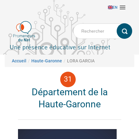
Aller

EN
au
contenu
principal
Une présence éducative sur Internet
Fil d'Ariane
Accueil
Haute-Garonne
LORA GARCIA
Département de la
Haute-Garonne