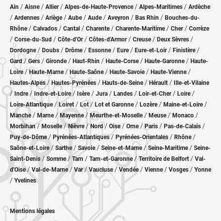
/
/
/
/
/
Ain
Aisne
Allier
Alpes-de-Haute-Provence
Alpes-Maritimes
Ardèche
/
/
/
/
/
/
/
Ardennes
Ariège
Aube
Aude
Aveyron
Bas Rhin
Bouches-du-
/
/
/
/
/
/
Rhône
Calvados
Cantal
Charente
Charente-Maritime
Cher
Corrèze
/
/
/
/
/
/
Corse-du-Sud
Côte-d'Or
Côtes-d'Armor
Creuse
Deux Sèvres
/
/
/
/
/
/
/
Dordogne
Doubs
Drôme
Essonne
Eure
Eure-et-Loir
Finistère
/
/
/
/
/
/
Gard
Gers
Gironde
Haut-Rhin
Haute-Corse
Haute-Garonne
Haute-
/
/
/
/
/
Loire
Haute-Marne
Haute-Saône
Haute-Savoie
Haute-Vienne
/
/
/
/
Hautes-Alpes
Hautes-Pyrénées
Hauts-de-Seine
Hérault
Ille-et-Vilaine
/
/
/
/
/
/
/
/
Indre
Indre-et-Loire
Isère
Jura
Landes
Loir-et-Cher
Loire
/
/
/
/
/
/
Loire-Atlantique
Loiret
Lot
Lot et Garonne
Lozère
Maine-et-Loire
/
/
/
/
/
/
Manche
Marne
Mayenne
Meurthe-et-Moselle
Meuse
Monaco
/
/
/
/
/
/
/
/
Morbihan
Moselle
Nièvre
Nord
Oise
Orne
Paris
Pas-de-Calais
/
/
/
/
Puy-de-Dôme
Pyrénées-Atlantiques
Pyrénées-Orientales
Rhône
/
/
/
/
/
Saône-et-Loire
Sarthe
Savoie
Seine-et-Marne
Seine-Maritime
Seine-
/
/
/
/
/
Saint-Denis
Somme
Tarn
Tarn-et-Garonne
Territoire de Belfort
Val-
/
/
/
/
/
/
/
d'Oise
Val-de-Marne
Var
Vaucluse
Vendée
Vienne
Vosges
Yonne
/
Yvelines
Mentions légales