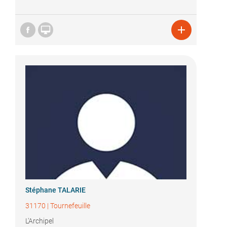


Stéphane TALARIE
31170
|
Tournefeuille
L'Archipel