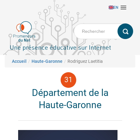
Aller

EN
au
contenu
principal
Une présence éducative sur Internet
Fil d'Ariane
Accueil
Haute-Garonne
Rodriguez Laetitia
Département de la
Haute-Garonne