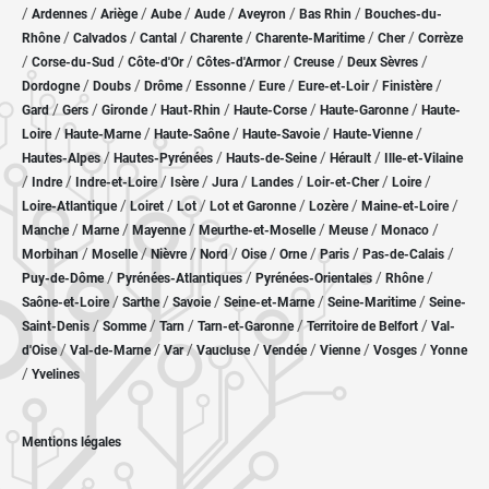
/
/
/
/
/
/
/
Ardennes
Ariège
Aube
Aude
Aveyron
Bas Rhin
Bouches-du-
/
/
/
/
/
/
Rhône
Calvados
Cantal
Charente
Charente-Maritime
Cher
Corrèze
/
/
/
/
/
/
Corse-du-Sud
Côte-d'Or
Côtes-d'Armor
Creuse
Deux Sèvres
/
/
/
/
/
/
/
Dordogne
Doubs
Drôme
Essonne
Eure
Eure-et-Loir
Finistère
/
/
/
/
/
/
Gard
Gers
Gironde
Haut-Rhin
Haute-Corse
Haute-Garonne
Haute-
/
/
/
/
/
Loire
Haute-Marne
Haute-Saône
Haute-Savoie
Haute-Vienne
/
/
/
/
Hautes-Alpes
Hautes-Pyrénées
Hauts-de-Seine
Hérault
Ille-et-Vilaine
/
/
/
/
/
/
/
/
Indre
Indre-et-Loire
Isère
Jura
Landes
Loir-et-Cher
Loire
/
/
/
/
/
/
Loire-Atlantique
Loiret
Lot
Lot et Garonne
Lozère
Maine-et-Loire
/
/
/
/
/
/
Manche
Marne
Mayenne
Meurthe-et-Moselle
Meuse
Monaco
/
/
/
/
/
/
/
/
Morbihan
Moselle
Nièvre
Nord
Oise
Orne
Paris
Pas-de-Calais
/
/
/
/
Puy-de-Dôme
Pyrénées-Atlantiques
Pyrénées-Orientales
Rhône
/
/
/
/
/
Saône-et-Loire
Sarthe
Savoie
Seine-et-Marne
Seine-Maritime
Seine-
/
/
/
/
/
Saint-Denis
Somme
Tarn
Tarn-et-Garonne
Territoire de Belfort
Val-
/
/
/
/
/
/
/
d'Oise
Val-de-Marne
Var
Vaucluse
Vendée
Vienne
Vosges
Yonne
/
Yvelines
Mentions légales