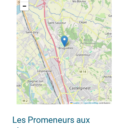
−
Leaflet
|
©
OpenStreetMap
contributors
Les Promeneurs aux