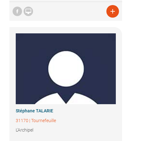


Stéphane TALARIE
31170
|
Tournefeuille
L'Archipel