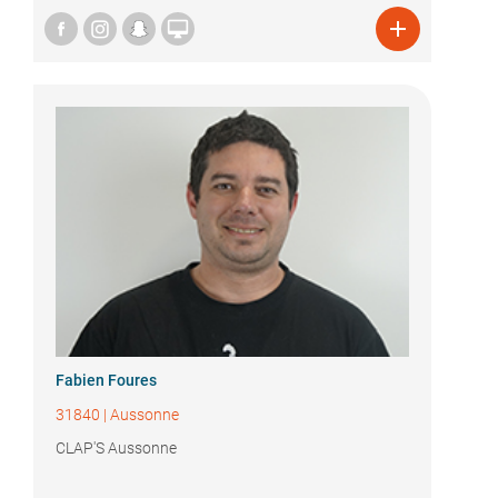


Fabien Foures
31840
|
Aussonne
CLAP'S Aussonne