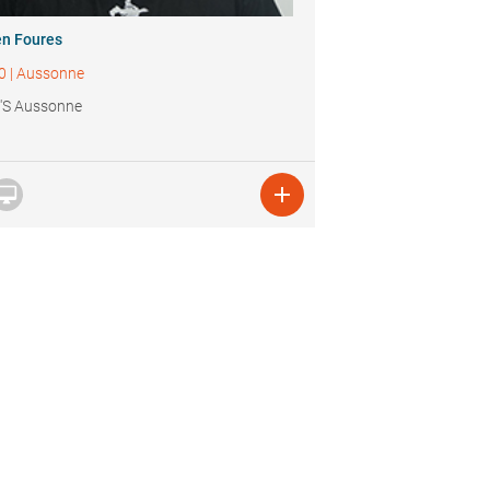
en Foures
0
|
Aussonne
'S Aussonne

