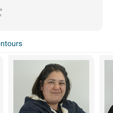
ir
r
r
entours