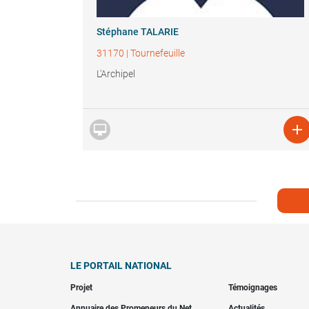
Stéphane TALARIE
31170
|
Tournefeuille
L'Archipel


LE PORTAIL NATIONAL
Projet
Témoignages
Annuaire des Promeneurs du Net
Actualités