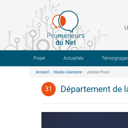
Aller
au
contenu
principal
U
Main navigation
Projet
Actualités
Témoignage
Fil d'Ariane
Accueil
Haute-Garonne
Jordan Poux
Département de l