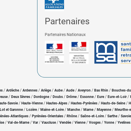
Partenaires
Partenaires Nationaux
/
/
/
/
/
/
/
/
es
Ardèche
Ardennes
Ariège
Aube
Aude
Aveyron
Bas Rhin
Bouches-d
/
/
/
/
/
/
/
/
reuse
Deux Sèvres
Dordogne
Doubs
Drôme
Essonne
Eure
Eure-et-Loir
/
/
/
/
/
aute-Savoie
Haute-Vienne
Hautes-Alpes
Hautes-Pyrénées
Hauts-de-Seine
H
/
/
/
/
/
/
Lot et Garonne
Lozère
Maine-et-Loire
Manche
Marne
Mayenne
Meurthe-e
/
/
/
/
/
énées-Atlantiques
Pyrénées-Orientales
Rhône
Saône-et-Loire
Sarthe
Savoie
/
/
/
/
/
/
/
/
ise
Val-de-Marne
Var
Vaucluse
Vendée
Vienne
Vosges
Yonne
Yvelines