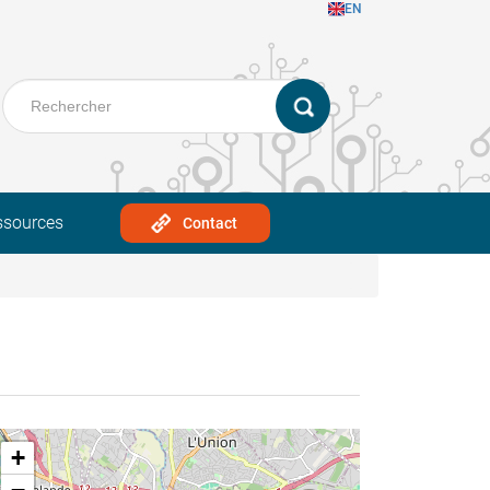
EN
ssources
Contact
+