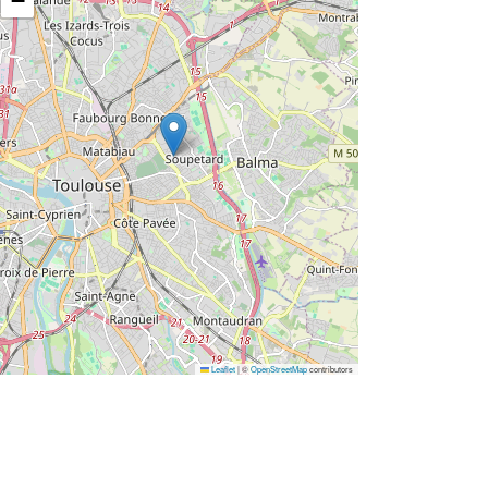
−
Leaflet
|
©
OpenStreetMap
contributors