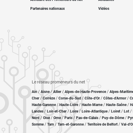
Partenaires nationaux
Vidéos
Le réseau promeneurs du net
/
/
/
/
Ain
Aisne
Allier
Alpes-de-Haute-Provence
Alpes-Maritim
/
/
/
/
/
Cher
Corrèze
Corse-du-Sud
Côte-d'Or
Côtes-d'Armor
C
/
/
/
/
Haute-Garonne
Haute-Loire
Haute-Marne
Haute-Saône
H
/
/
/
/
/
/
Landes
Loir-et-Cher
Loire
Loire-Atlantique
Loiret
Lot
/
/
/
/
/
/
Nord
Oise
Orne
Paris
Pas-de-Calais
Puy-de-Dôme
Pyr
/
/
/
/
Somme
Tarn
Tarn-et-Garonne
Territoire de Belfort
Val-d'O