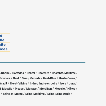
/
/
/
/
/
u-Rhône
Calvados
Cantal
Charente
Charente-Maritime
/
/
/
/
/
/
Finistère
Gard
Gers
Gironde
Haut-Rhin
Haute-Corse
/
/
/
/
/
/
érault
Ille-et-Vilaine
Indre
Indre-et-Loire
Isère
Jura
/
/
/
/
/
/
t-Moselle
Meuse
Monaco
Morbihan
Moselle
Nièvre
/
/
/
/
Seine-et-Marne
Seine-Maritime
Seine-Saint-Denis