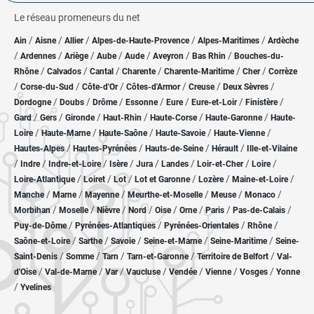
Le réseau promeneurs du net
/
/
/
/
/
Ain
Aisne
Allier
Alpes-de-Haute-Provence
Alpes-Maritimes
Ardèche
/
/
/
/
/
/
/
Ardennes
Ariège
Aube
Aude
Aveyron
Bas Rhin
Bouches-du-
/
/
/
/
/
/
Rhône
Calvados
Cantal
Charente
Charente-Maritime
Cher
Corrèze
/
/
/
/
/
/
Corse-du-Sud
Côte-d'Or
Côtes-d'Armor
Creuse
Deux Sèvres
/
/
/
/
/
/
/
Dordogne
Doubs
Drôme
Essonne
Eure
Eure-et-Loir
Finistère
/
/
/
/
/
/
Gard
Gers
Gironde
Haut-Rhin
Haute-Corse
Haute-Garonne
Haute-
/
/
/
/
/
Loire
Haute-Marne
Haute-Saône
Haute-Savoie
Haute-Vienne
/
/
/
/
Hautes-Alpes
Hautes-Pyrénées
Hauts-de-Seine
Hérault
Ille-et-Vilaine
/
/
/
/
/
/
/
/
Indre
Indre-et-Loire
Isère
Jura
Landes
Loir-et-Cher
Loire
/
/
/
/
/
/
Loire-Atlantique
Loiret
Lot
Lot et Garonne
Lozère
Maine-et-Loire
/
/
/
/
/
/
Manche
Marne
Mayenne
Meurthe-et-Moselle
Meuse
Monaco
/
/
/
/
/
/
/
/
Morbihan
Moselle
Nièvre
Nord
Oise
Orne
Paris
Pas-de-Calais
/
/
/
/
Puy-de-Dôme
Pyrénées-Atlantiques
Pyrénées-Orientales
Rhône
/
/
/
/
/
Saône-et-Loire
Sarthe
Savoie
Seine-et-Marne
Seine-Maritime
Seine-
/
/
/
/
/
Saint-Denis
Somme
Tarn
Tarn-et-Garonne
Territoire de Belfort
Val-
/
/
/
/
/
/
/
d'Oise
Val-de-Marne
Var
Vaucluse
Vendée
Vienne
Vosges
Yonne
/
Yvelines