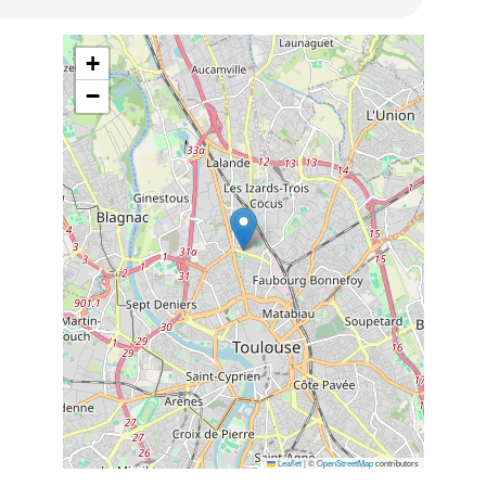
+
−
Leaflet
|
©
OpenStreetMap
contributors