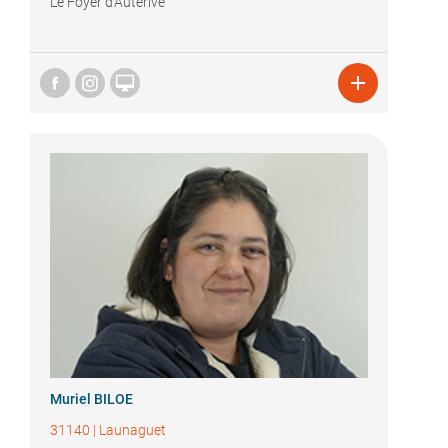
Le Foyer d'Auterive


Muriel BILOE
31140
|
Launaguet