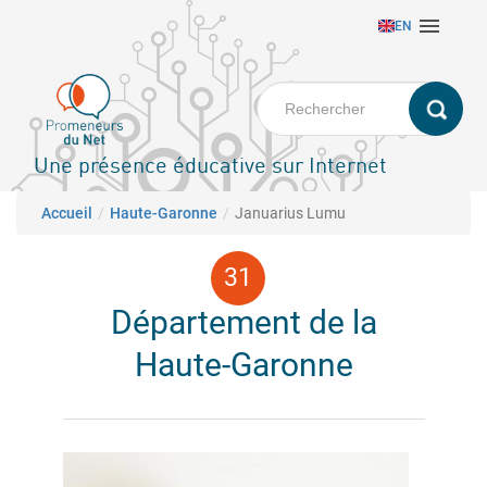
Aller

EN
au
contenu
principal
Une présence éducative sur Internet
Fil d'Ariane
Accueil
Haute-Garonne
Januarius Lumu
Département de la
Haute-Garonne