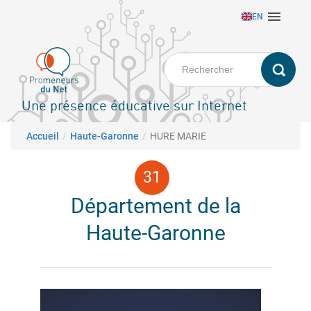
Aller

EN
au
contenu
principal
Une présence éducative sur Internet
Fil d'Ariane
Accueil
Haute-Garonne
HURE MARIE
Département de la
Haute-Garonne