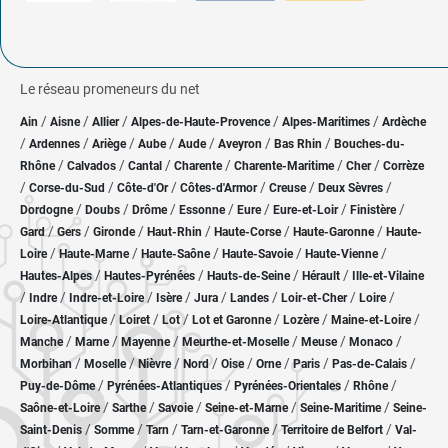
Le réseau promeneurs du net
/
/
/
/
/
Ain
Aisne
Allier
Alpes-de-Haute-Provence
Alpes-Maritimes
Ardèche
/
/
/
/
/
/
/
Ardennes
Ariège
Aube
Aude
Aveyron
Bas Rhin
Bouches-du-
/
/
/
/
/
/
Rhône
Calvados
Cantal
Charente
Charente-Maritime
Cher
Corrèze
/
/
/
/
/
/
Corse-du-Sud
Côte-d'Or
Côtes-d'Armor
Creuse
Deux Sèvres
/
/
/
/
/
/
/
Dordogne
Doubs
Drôme
Essonne
Eure
Eure-et-Loir
Finistère
/
/
/
/
/
/
Gard
Gers
Gironde
Haut-Rhin
Haute-Corse
Haute-Garonne
Haute-
/
/
/
/
/
Loire
Haute-Marne
Haute-Saône
Haute-Savoie
Haute-Vienne
/
/
/
/
Hautes-Alpes
Hautes-Pyrénées
Hauts-de-Seine
Hérault
Ille-et-Vilaine
/
/
/
/
/
/
/
/
Indre
Indre-et-Loire
Isère
Jura
Landes
Loir-et-Cher
Loire
/
/
/
/
/
/
Loire-Atlantique
Loiret
Lot
Lot et Garonne
Lozère
Maine-et-Loire
/
/
/
/
/
/
Manche
Marne
Mayenne
Meurthe-et-Moselle
Meuse
Monaco
/
/
/
/
/
/
/
/
Morbihan
Moselle
Nièvre
Nord
Oise
Orne
Paris
Pas-de-Calais
/
/
/
/
Puy-de-Dôme
Pyrénées-Atlantiques
Pyrénées-Orientales
Rhône
/
/
/
/
/
Saône-et-Loire
Sarthe
Savoie
Seine-et-Marne
Seine-Maritime
Seine-
/
/
/
/
/
Saint-Denis
Somme
Tarn
Tarn-et-Garonne
Territoire de Belfort
Val-