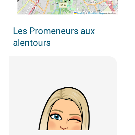
Leaflet
|
©
OpenStreetMap
contributors
Les Promeneurs aux
alentours