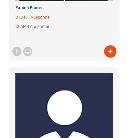
Fabien Foures
31840
|
Aussonne
CLAP'S Aussonne

