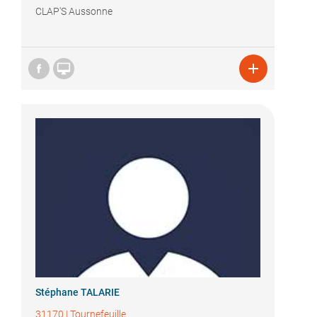
CLAP'S Aussonne


Stéphane TALARIE
31170
|
Tournefeuille