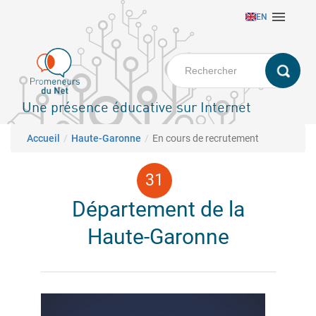
Aller

EN
au
contenu
principal
Une présence éducative sur Internet
Fil d'Ariane
Accueil
Haute-Garonne
En cours de recrutement
Département de la
Haute-Garonne