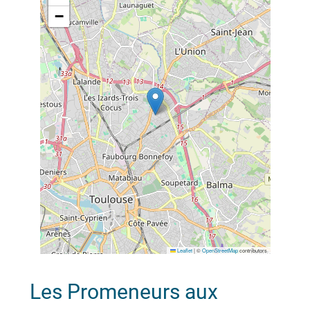
−
Leaflet
|
©
OpenStreetMap
contributors
Les Promeneurs aux