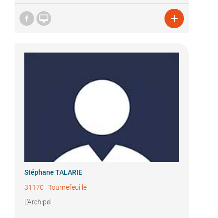


Stéphane TALARIE
31170
|
Tournefeuille
L'Archipel