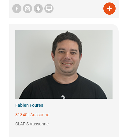


Fabien Foures
31840
|
Aussonne
CLAP'S Aussonne