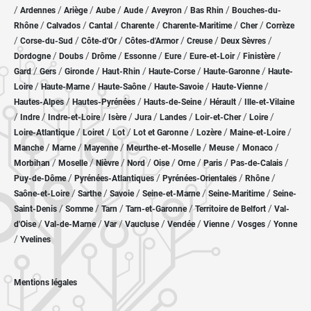
/
/
/
/
/
/
/
Ardennes
Ariège
Aube
Aude
Aveyron
Bas Rhin
Bouches-du-
/
/
/
/
/
/
Rhône
Calvados
Cantal
Charente
Charente-Maritime
Cher
Corrèze
/
/
/
/
/
/
Corse-du-Sud
Côte-d'Or
Côtes-d'Armor
Creuse
Deux Sèvres
/
/
/
/
/
/
/
Dordogne
Doubs
Drôme
Essonne
Eure
Eure-et-Loir
Finistère
/
/
/
/
/
/
Gard
Gers
Gironde
Haut-Rhin
Haute-Corse
Haute-Garonne
Haute-
/
/
/
/
/
Loire
Haute-Marne
Haute-Saône
Haute-Savoie
Haute-Vienne
/
/
/
/
Hautes-Alpes
Hautes-Pyrénées
Hauts-de-Seine
Hérault
Ille-et-Vilaine
/
/
/
/
/
/
/
/
Indre
Indre-et-Loire
Isère
Jura
Landes
Loir-et-Cher
Loire
/
/
/
/
/
/
Loire-Atlantique
Loiret
Lot
Lot et Garonne
Lozère
Maine-et-Loire
/
/
/
/
/
/
Manche
Marne
Mayenne
Meurthe-et-Moselle
Meuse
Monaco
/
/
/
/
/
/
/
/
Morbihan
Moselle
Nièvre
Nord
Oise
Orne
Paris
Pas-de-Calais
/
/
/
/
Puy-de-Dôme
Pyrénées-Atlantiques
Pyrénées-Orientales
Rhône
/
/
/
/
/
Saône-et-Loire
Sarthe
Savoie
Seine-et-Marne
Seine-Maritime
Seine-
/
/
/
/
/
Saint-Denis
Somme
Tarn
Tarn-et-Garonne
Territoire de Belfort
Val-
/
/
/
/
/
/
/
d'Oise
Val-de-Marne
Var
Vaucluse
Vendée
Vienne
Vosges
Yonne
/
Yvelines
Mentions légales