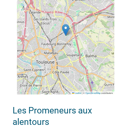
Leaflet
|
©
OpenStreetMap
contributors
Les Promeneurs aux
alentours