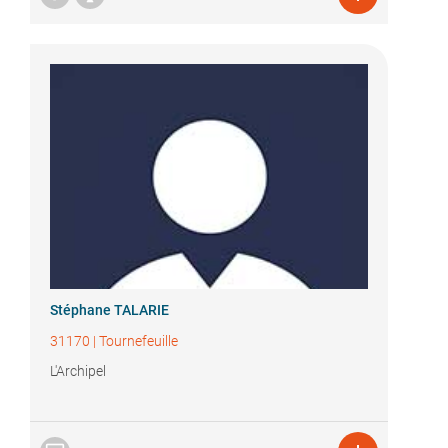
Stéphane TALARIE
31170
|
Tournefeuille
L'Archipel