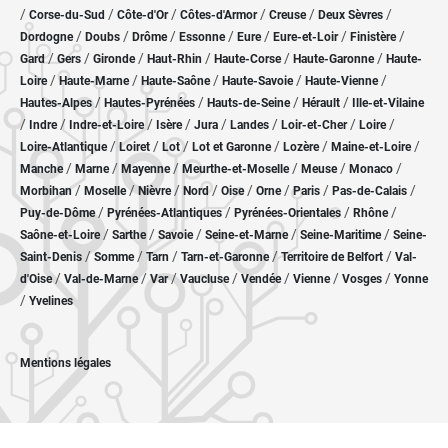
/
/
/
/
/
/
Corse-du-Sud
Côte-d'Or
Côtes-d'Armor
Creuse
Deux Sèvres
/
/
/
/
/
/
/
Dordogne
Doubs
Drôme
Essonne
Eure
Eure-et-Loir
Finistère
/
/
/
/
/
/
Gard
Gers
Gironde
Haut-Rhin
Haute-Corse
Haute-Garonne
Haute-
/
/
/
/
/
Loire
Haute-Marne
Haute-Saône
Haute-Savoie
Haute-Vienne
/
/
/
/
Hautes-Alpes
Hautes-Pyrénées
Hauts-de-Seine
Hérault
Ille-et-Vilaine
/
/
/
/
/
/
/
/
Indre
Indre-et-Loire
Isère
Jura
Landes
Loir-et-Cher
Loire
/
/
/
/
/
/
Loire-Atlantique
Loiret
Lot
Lot et Garonne
Lozère
Maine-et-Loire
/
/
/
/
/
/
Manche
Marne
Mayenne
Meurthe-et-Moselle
Meuse
Monaco
/
/
/
/
/
/
/
/
Morbihan
Moselle
Nièvre
Nord
Oise
Orne
Paris
Pas-de-Calais
/
/
/
/
Puy-de-Dôme
Pyrénées-Atlantiques
Pyrénées-Orientales
Rhône
/
/
/
/
/
Saône-et-Loire
Sarthe
Savoie
Seine-et-Marne
Seine-Maritime
Seine-
/
/
/
/
/
Saint-Denis
Somme
Tarn
Tarn-et-Garonne
Territoire de Belfort
Val-
/
/
/
/
/
/
/
d'Oise
Val-de-Marne
Var
Vaucluse
Vendée
Vienne
Vosges
Yonne
/
Yvelines
Mentions légales