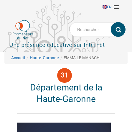
Aller

EN
au
contenu
principal
Une présence éducative sur Internet
Fil d'Ariane
Accueil
Haute-Garonne
EMMA LE MANACH
Département de la
Haute-Garonne