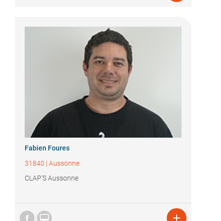
Fabien Foures
31840
|
Aussonne
CLAP'S Aussonne

