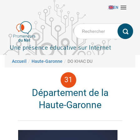
Aller

EN
au
contenu
principal
Une présence éducative sur Internet
Fil d'Ariane
Accueil
Haute-Garonne
DO KHAC DU
Département de la
Haute-Garonne