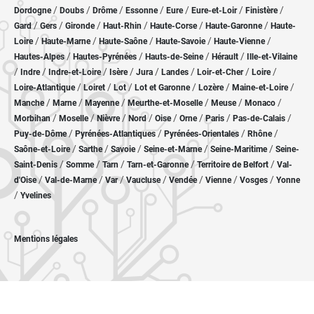
/
/
/
/
/
/
/
Dordogne
Doubs
Drôme
Essonne
Eure
Eure-et-Loir
Finistère
/
/
/
/
/
/
Gard
Gers
Gironde
Haut-Rhin
Haute-Corse
Haute-Garonne
Haute-
/
/
/
/
/
Loire
Haute-Marne
Haute-Saône
Haute-Savoie
Haute-Vienne
/
/
/
/
Hautes-Alpes
Hautes-Pyrénées
Hauts-de-Seine
Hérault
Ille-et-Vilaine
/
/
/
/
/
/
/
/
Indre
Indre-et-Loire
Isère
Jura
Landes
Loir-et-Cher
Loire
/
/
/
/
/
/
Loire-Atlantique
Loiret
Lot
Lot et Garonne
Lozère
Maine-et-Loire
/
/
/
/
/
/
Manche
Marne
Mayenne
Meurthe-et-Moselle
Meuse
Monaco
/
/
/
/
/
/
/
/
Morbihan
Moselle
Nièvre
Nord
Oise
Orne
Paris
Pas-de-Calais
/
/
/
/
Puy-de-Dôme
Pyrénées-Atlantiques
Pyrénées-Orientales
Rhône
/
/
/
/
/
Saône-et-Loire
Sarthe
Savoie
Seine-et-Marne
Seine-Maritime
Seine-
/
/
/
/
/
Saint-Denis
Somme
Tarn
Tarn-et-Garonne
Territoire de Belfort
Val-
/
/
/
/
/
/
/
d'Oise
Val-de-Marne
Var
Vaucluse
Vendée
Vienne
Vosges
Yonne
/
Yvelines
Mentions légales