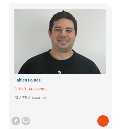
Fabien Foures
31840
|
Aussonne
CLAP'S Aussonne

