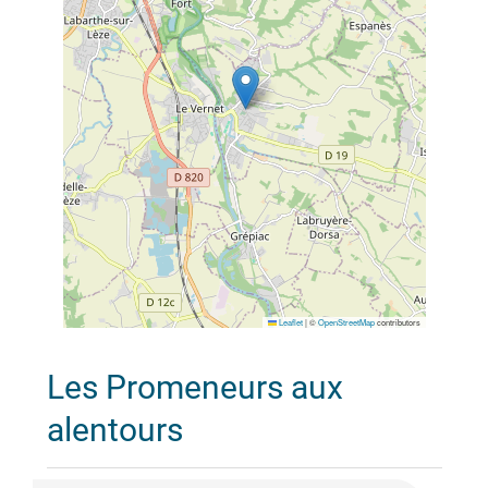
Leaflet
|
©
OpenStreetMap
contributors
Les Promeneurs aux
alentours