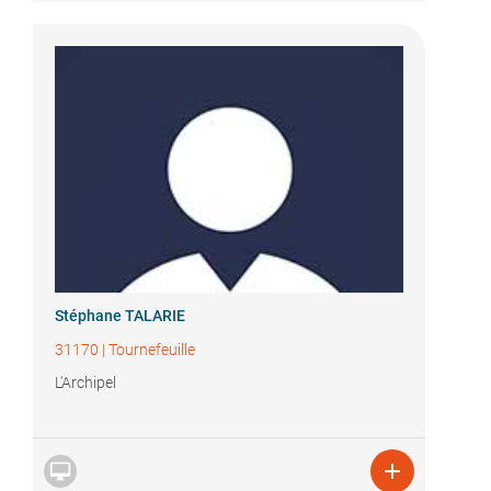
Stéphane TALARIE
31170
|
Tournefeuille
L'Archipel

