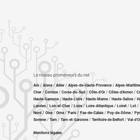
Le réseau promeneurs du net
/
/
/
/
Ain
Aisne
Allier
Alpes-de-Haute-Provence
Alpes-Maritim
/
/
/
/
/
Cher
Corrèze
Corse-du-Sud
Côte-d'Or
Côtes-d'Armor
C
/
/
/
/
Haute-Garonne
Haute-Loire
Haute-Marne
Haute-Saône
H
/
/
/
/
/
/
Landes
Loir-et-Cher
Loire
Loire-Atlantique
Loiret
Lot
/
/
/
/
/
/
Nord
Oise
Orne
Paris
Pas-de-Calais
Puy-de-Dôme
Pyr
/
/
/
/
Somme
Tarn
Tarn-et-Garonne
Territoire de Belfort
Val-d'O
Mentions légales