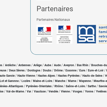
Partenaires
Partenaires Nationaux
/
/
/
/
/
/
/
/
es
Ardèche
Ardennes
Ariège
Aube
Aude
Aveyron
Bas Rhin
Bouches-d
/
/
/
/
/
/
/
/
reuse
Deux Sèvres
Dordogne
Doubs
Drôme
Essonne
Eure
Eure-et-Loir
/
/
/
/
/
aute-Savoie
Haute-Vienne
Hautes-Alpes
Hautes-Pyrénées
Hauts-de-Seine
H
/
/
/
/
/
/
Lot et Garonne
Lozère
Maine-et-Loire
Manche
Marne
Mayenne
Meurthe-e
/
/
/
/
/
énées-Atlantiques
Pyrénées-Orientales
Rhône
Saône-et-Loire
Sarthe
Savoie
/
/
/
/
/
/
/
/
ise
Val-de-Marne
Var
Vaucluse
Vendée
Vienne
Vosges
Yonne
Yvelines