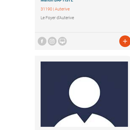
Manon BAPTISTE
31190
|
Auterive
Le Foyer d'Auterive

