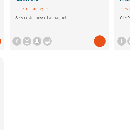
Muriel BILOE
Fabi
31140
|
Launaguet
3184
Service Jeunesse Launaguet
CLAP

