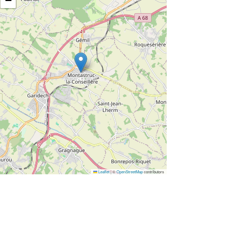
−
Leaflet
|
©
OpenStreetMap
contributors