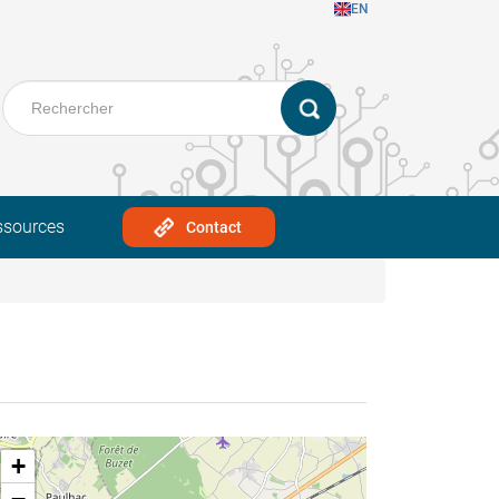
EN
ssources
Contact
+