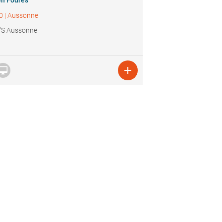
en Foures
0
|
Aussonne
'S Aussonne

