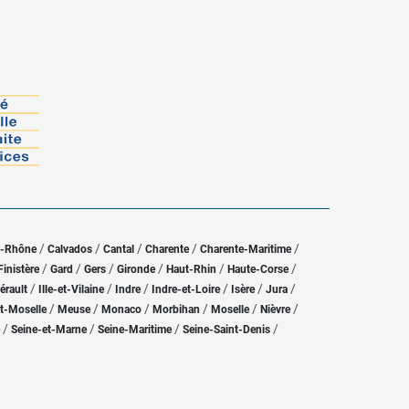
/
/
/
/
/
u-Rhône
Calvados
Cantal
Charente
Charente-Maritime
/
/
/
/
/
/
Finistère
Gard
Gers
Gironde
Haut-Rhin
Haute-Corse
/
/
/
/
/
/
érault
Ille-et-Vilaine
Indre
Indre-et-Loire
Isère
Jura
/
/
/
/
/
/
t-Moselle
Meuse
Monaco
Morbihan
Moselle
Nièvre
/
/
/
/
Seine-et-Marne
Seine-Maritime
Seine-Saint-Denis