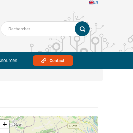
EN
ssources
Contact
+