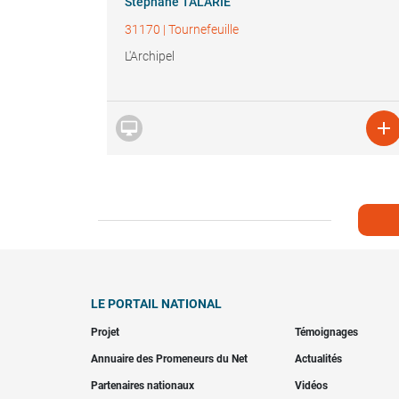
Stéphane TALARIE
31170
|
Tournefeuille
L'Archipel


LE PORTAIL NATIONAL
Projet
Témoignages
Annuaire des Promeneurs du Net
Actualités
Partenaires nationaux
Vidéos