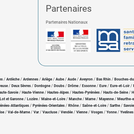
Partenaires
Partenaires Nationaux
/
/
/
/
/
/
/
/
es
Ardèche
Ardennes
Ariège
Aube
Aude
Aveyron
Bas Rhin
Bouches-d
/
/
/
/
/
/
/
/
reuse
Deux Sèvres
Dordogne
Doubs
Drôme
Essonne
Eure
Eure-et-Loir
/
/
/
/
/
aute-Savoie
Haute-Vienne
Hautes-Alpes
Hautes-Pyrénées
Hauts-de-Seine
H
/
/
/
/
/
/
Lot et Garonne
Lozère
Maine-et-Loire
Manche
Marne
Mayenne
Meurthe-e
/
/
/
/
/
énées-Atlantiques
Pyrénées-Orientales
Rhône
Saône-et-Loire
Sarthe
Savoie
/
/
/
/
/
/
/
/
ise
Val-de-Marne
Var
Vaucluse
Vendée
Vienne
Vosges
Yonne
Yvelines