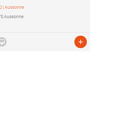
0
|
Aussonne
'S Aussonne

