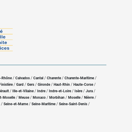
/
/
/
/
/
u-Rhône
Calvados
Cantal
Charente
Charente-Maritime
/
/
/
/
/
/
Finistère
Gard
Gers
Gironde
Haut-Rhin
Haute-Corse
/
/
/
/
/
/
érault
Ille-et-Vilaine
Indre
Indre-et-Loire
Isère
Jura
/
/
/
/
/
/
t-Moselle
Meuse
Monaco
Morbihan
Moselle
Nièvre
/
/
/
/
Seine-et-Marne
Seine-Maritime
Seine-Saint-Denis