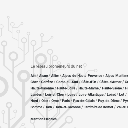
Le réseau promeneurs du net
/
/
/
/
Ain
Aisne
Allier
Alpes-de-Haute-Provence
Alpes-Maritim
/
/
/
/
/
Cher
Corrèze
Corse-du-Sud
Côte-d'Or
Côtes-d'Armor
C
/
/
/
/
Haute-Garonne
Haute-Loire
Haute-Marne
Haute-Saône
H
/
/
/
/
/
/
Landes
Loir-et-Cher
Loire
Loire-Atlantique
Loiret
Lot
/
/
/
/
/
/
Nord
Oise
Orne
Paris
Pas-de-Calais
Puy-de-Dôme
Pyr
/
/
/
/
Somme
Tarn
Tarn-et-Garonne
Territoire de Belfort
Val-d'O
Mentions légales