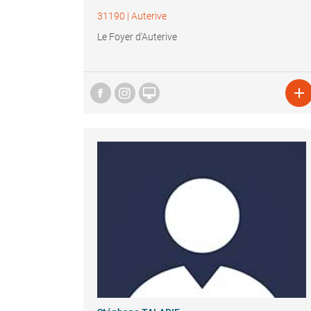
31190
|
Auterive
Le Foyer d'Auterive

