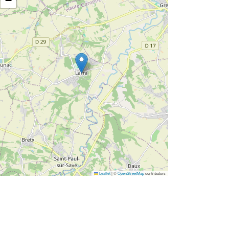
−
Leaflet
|
©
OpenStreetMap
contributors