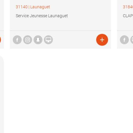
31140
|
Launaguet
3184
Service Jeunesse Launaguet
CLAP

