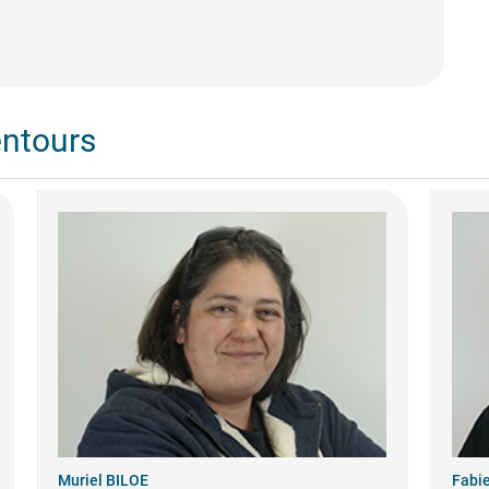
entours
Muriel BILOE
Fabi