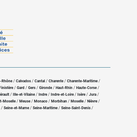
/
/
/
/
/
u-Rhône
Calvados
Cantal
Charente
Charente-Maritime
/
/
/
/
/
/
Finistère
Gard
Gers
Gironde
Haut-Rhin
Haute-Corse
/
/
/
/
/
/
érault
Ille-et-Vilaine
Indre
Indre-et-Loire
Isère
Jura
/
/
/
/
/
/
t-Moselle
Meuse
Monaco
Morbihan
Moselle
Nièvre
/
/
/
/
Seine-et-Marne
Seine-Maritime
Seine-Saint-Denis