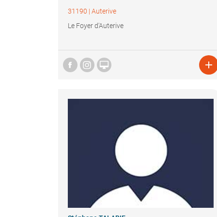
31190
|
Auterive
Le Foyer d'Auterive

