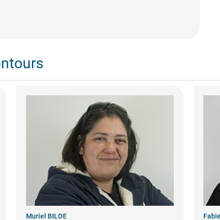
entours
Muriel BILOE
Fabi