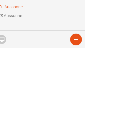
0
|
Aussonne
'S Aussonne

