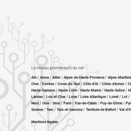
Le réseau promeneurs du net
/
/
/
/
Ain
Aisne
Allier
Alpes-de-Haute-Provence
Alpes-Maritim
/
/
/
/
/
Cher
Corrèze
Corse-du-Sud
Côte-d'Or
Côtes-d'Armor
C
/
/
/
/
Haute-Garonne
Haute-Loire
Haute-Marne
Haute-Saône
H
/
/
/
/
/
/
Landes
Loir-et-Cher
Loire
Loire-Atlantique
Loiret
Lot
/
/
/
/
/
/
Nord
Oise
Orne
Paris
Pas-de-Calais
Puy-de-Dôme
Pyr
/
/
/
/
Somme
Tarn
Tarn-et-Garonne
Territoire de Belfort
Val-d'O
Mentions légales