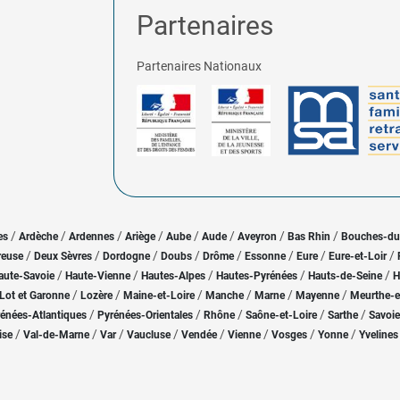
Partenaires
Partenaires Nationaux
/
/
/
/
/
/
/
/
es
Ardèche
Ardennes
Ariège
Aube
Aude
Aveyron
Bas Rhin
Bouches-d
/
/
/
/
/
/
/
/
reuse
Deux Sèvres
Dordogne
Doubs
Drôme
Essonne
Eure
Eure-et-Loir
/
/
/
/
/
aute-Savoie
Haute-Vienne
Hautes-Alpes
Hautes-Pyrénées
Hauts-de-Seine
H
/
/
/
/
/
/
Lot et Garonne
Lozère
Maine-et-Loire
Manche
Marne
Mayenne
Meurthe-e
/
/
/
/
/
énées-Atlantiques
Pyrénées-Orientales
Rhône
Saône-et-Loire
Sarthe
Savoie
/
/
/
/
/
/
/
/
ise
Val-de-Marne
Var
Vaucluse
Vendée
Vienne
Vosges
Yonne
Yvelines