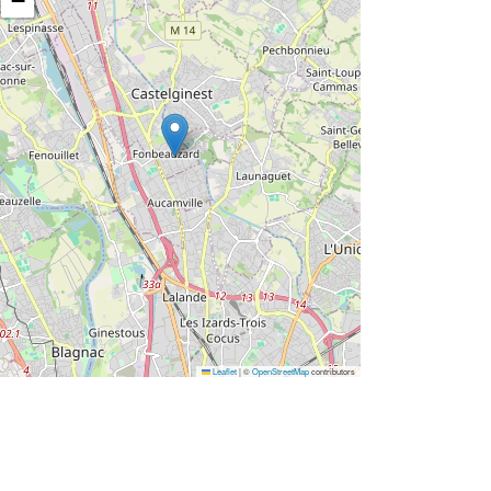
−
Leaflet
|
©
OpenStreetMap
contributors