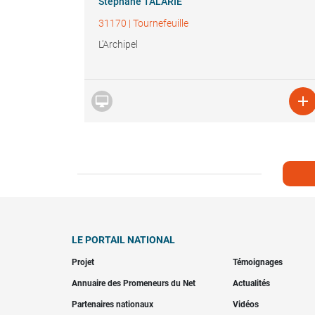
Stéphane TALARIE
31170
|
Tournefeuille
L'Archipel


LE PORTAIL NATIONAL
Projet
Témoignages
Annuaire des Promeneurs du Net
Actualités
Partenaires nationaux
Vidéos