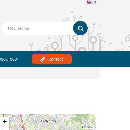
EN
ssources
Contact
+