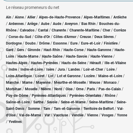
Le réseau promeneurs du net
/
/
/
/
/
Ain
Aisne
Allier
Alpes-de-Haute-Provence
Alpes-Maritimes
Ardèche
/
/
/
/
/
/
/
Ardennes
Ariège
Aube
Aude
Aveyron
Bas Rhin
Bouches-du-
/
/
/
/
/
/
Rhône
Calvados
Cantal
Charente
Charente-Maritime
Cher
Corrèze
/
/
/
/
/
/
Corse-du-Sud
Côte-d'Or
Côtes-d'Armor
Creuse
Deux Sèvres
/
/
/
/
/
/
/
Dordogne
Doubs
Drôme
Essonne
Eure
Eure-et-Loir
Finistère
/
/
/
/
/
/
Gard
Gers
Gironde
Haut-Rhin
Haute-Corse
Haute-Garonne
Haute-
/
/
/
/
/
Loire
Haute-Marne
Haute-Saône
Haute-Savoie
Haute-Vienne
/
/
/
/
Hautes-Alpes
Hautes-Pyrénées
Hauts-de-Seine
Hérault
Ille-et-Vilaine
/
/
/
/
/
/
/
/
Indre
Indre-et-Loire
Isère
Jura
Landes
Loir-et-Cher
Loire
/
/
/
/
/
/
Loire-Atlantique
Loiret
Lot
Lot et Garonne
Lozère
Maine-et-Loire
/
/
/
/
/
/
Manche
Marne
Mayenne
Meurthe-et-Moselle
Meuse
Monaco
/
/
/
/
/
/
/
/
Morbihan
Moselle
Nièvre
Nord
Oise
Orne
Paris
Pas-de-Calais
/
/
/
/
Puy-de-Dôme
Pyrénées-Atlantiques
Pyrénées-Orientales
Rhône
/
/
/
/
/
Saône-et-Loire
Sarthe
Savoie
Seine-et-Marne
Seine-Maritime
Seine-
/
/
/
/
/
Saint-Denis
Somme
Tarn
Tarn-et-Garonne
Territoire de Belfort
Val-
/
/
/
/
/
/
/
d'Oise
Val-de-Marne
Var
Vaucluse
Vendée
Vienne
Vosges
Yonne
/
Yvelines