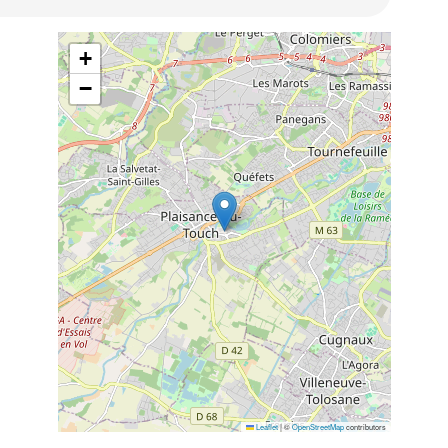
+
−
Leaflet
|
©
OpenStreetMap
contributors