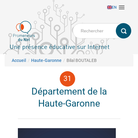
Aller

EN
au
contenu
principal
Une présence éducative sur Internet
Fil d'Ariane
Accueil
Haute-Garonne
Bilal BOUTALEB
Département de la
Haute-Garonne