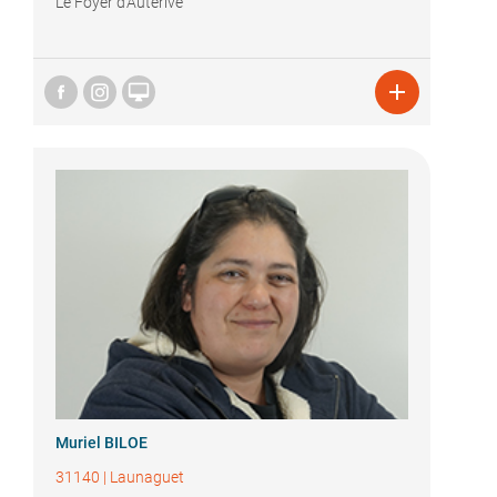
Le Foyer d'Auterive


Muriel BILOE
31140
|
Launaguet