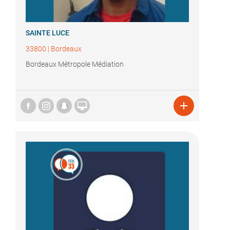
SAINTE LUCE
33800
|
Bordeaux
Bordeaux Métropole Médiation

