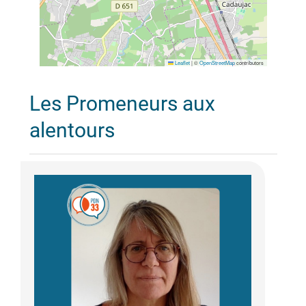
Leaflet
|
©
OpenStreetMap
contributors
Les Promeneurs aux
alentours