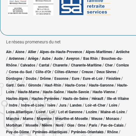
Le réseau promeneurs du net
/
/
/
/
/
Ain
Aisne
Allier
Alpes-de-Haute-Provence
Alpes-Maritimes
Ardèche
/
/
/
/
/
/
/
Ardennes
Ariège
Aube
Aude
Aveyron
Bas Rhin
Bouches-du-
/
/
/
/
/
/
Rhône
Calvados
Cantal
Charente
Charente-Maritime
Cher
Corrèze
/
/
/
/
/
/
Corse-du-Sud
Côte-d'Or
Côtes-d'Armor
Creuse
Deux Sèvres
/
/
/
/
/
/
/
Dordogne
Doubs
Drôme
Essonne
Eure
Eure-et-Loir
Finistère
/
/
/
/
/
/
Gard
Gers
Gironde
Haut-Rhin
Haute-Corse
Haute-Garonne
Haute-
/
/
/
/
/
Loire
Haute-Marne
Haute-Saône
Haute-Savoie
Haute-Vienne
/
/
/
/
Hautes-Alpes
Hautes-Pyrénées
Hauts-de-Seine
Hérault
Ille-et-Vilaine
/
/
/
/
/
/
/
/
Indre
Indre-et-Loire
Isère
Jura
Landes
Loir-et-Cher
Loire
/
/
/
/
/
/
Loire-Atlantique
Loiret
Lot
Lot et Garonne
Lozère
Maine-et-Loire
/
/
/
/
/
/
Manche
Marne
Mayenne
Meurthe-et-Moselle
Meuse
Monaco
/
/
/
/
/
/
/
/
Morbihan
Moselle
Nièvre
Nord
Oise
Orne
Paris
Pas-de-Calais
/
/
/
/
Puy-de-Dôme
Pyrénées-Atlantiques
Pyrénées-Orientales
Rhône