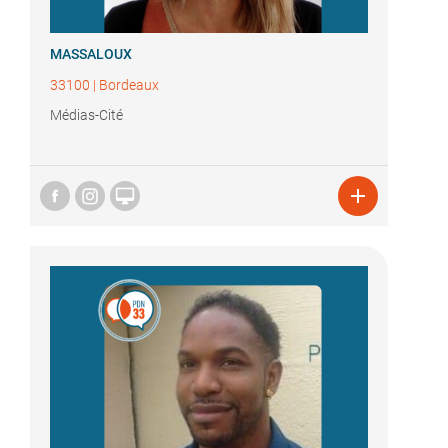
MASSALOUX
33100
|
Bordeaux
Médias-Cité

