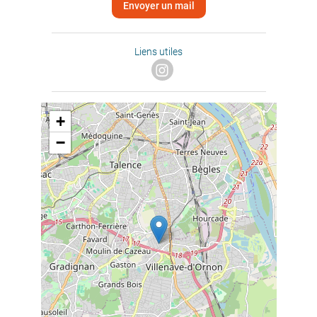
Envoyer un mail
Liens utiles
+
−