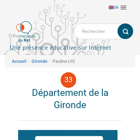
Aller

EN
au
contenu
principal
Une présence éducative sur Internet
Fil d'Ariane
Accueil
Gironde
Pauline LYS
Département de la
Gironde