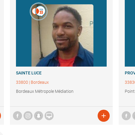
SAINTE LUCE
PRO
33800
|
Bordeaux
3383
Bordeaux Métropole Médiation
Point

