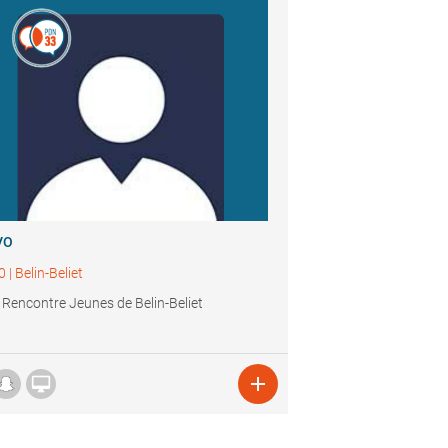
VO
0
|
Belin-Beliet
 Rencontre Jeunes de Belin-Beliet

