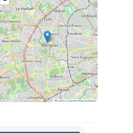
−
Leaflet
|
©
OpenStreetMap
contributors