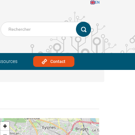
EN
ssources
Contact
+