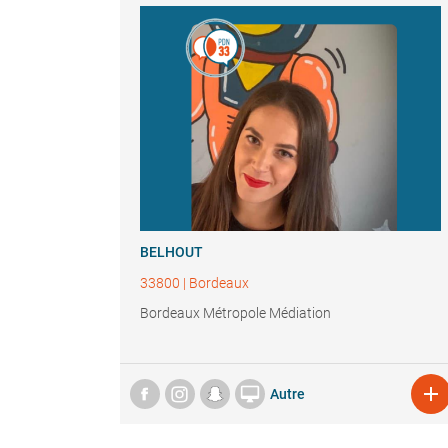
BELHOUT
33800
|
Bordeaux
Bordeaux Métropole Médiation


Autre