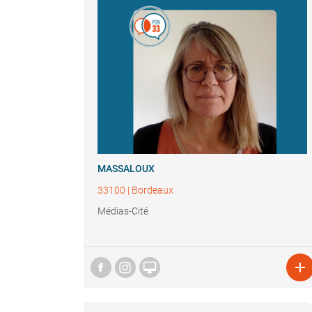
MASSALOUX
33100
|
Bordeaux
Médias-Cité

