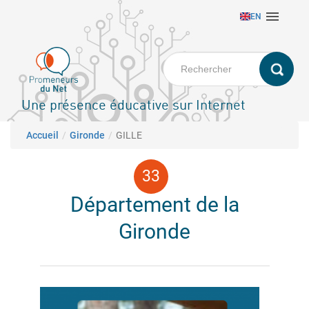
Aller

EN
au
contenu
principal
Une présence éducative sur Internet
Fil d'Ariane
Accueil
Gironde
GILLE
Département de la
Gironde