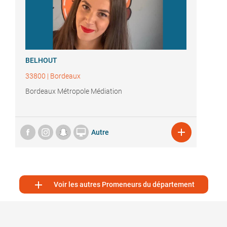
BELHOUT
33800
|
Bordeaux
Bordeaux Métropole Médiation


Autre

Voir les autres Promeneurs du département