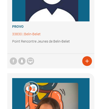
PROVO
33830
|
Belin-Beliet
Point Rencontre Jeunes de Belin-Beliet

