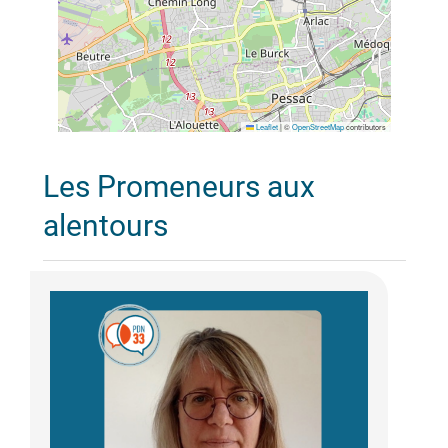
Leaflet
|
©
OpenStreetMap
contributors
Les Promeneurs aux
alentours