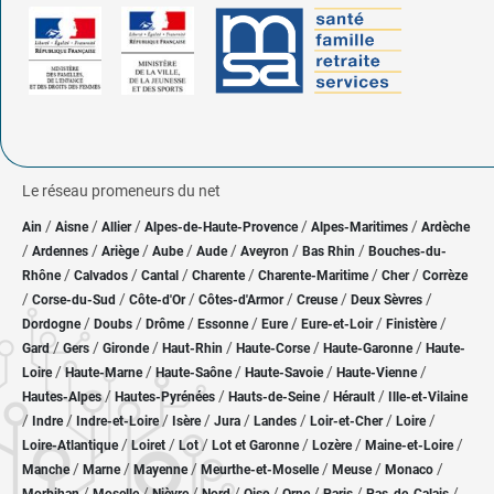
Le réseau promeneurs du net
/
/
/
/
/
Ain
Aisne
Allier
Alpes-de-Haute-Provence
Alpes-Maritimes
Ardèche
/
/
/
/
/
/
/
Ardennes
Ariège
Aube
Aude
Aveyron
Bas Rhin
Bouches-du-
/
/
/
/
/
/
Rhône
Calvados
Cantal
Charente
Charente-Maritime
Cher
Corrèze
/
/
/
/
/
/
Corse-du-Sud
Côte-d'Or
Côtes-d'Armor
Creuse
Deux Sèvres
/
/
/
/
/
/
/
Dordogne
Doubs
Drôme
Essonne
Eure
Eure-et-Loir
Finistère
/
/
/
/
/
/
Gard
Gers
Gironde
Haut-Rhin
Haute-Corse
Haute-Garonne
Haute-
/
/
/
/
/
Loire
Haute-Marne
Haute-Saône
Haute-Savoie
Haute-Vienne
/
/
/
/
Hautes-Alpes
Hautes-Pyrénées
Hauts-de-Seine
Hérault
Ille-et-Vilaine
/
/
/
/
/
/
/
/
Indre
Indre-et-Loire
Isère
Jura
Landes
Loir-et-Cher
Loire
/
/
/
/
/
/
Loire-Atlantique
Loiret
Lot
Lot et Garonne
Lozère
Maine-et-Loire
/
/
/
/
/
/
Manche
Marne
Mayenne
Meurthe-et-Moselle
Meuse
Monaco
/
/
/
/
/
/
/
/