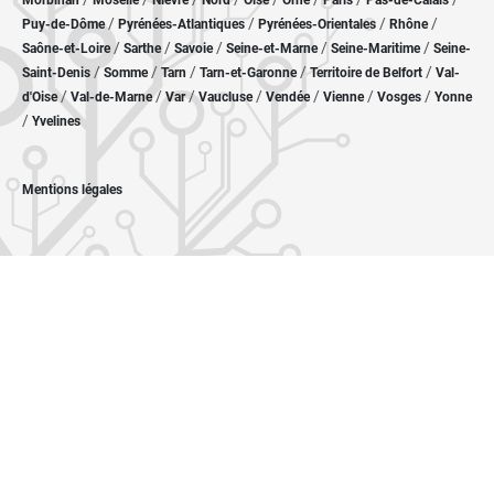
Morbihan
Moselle
Nièvre
Nord
Oise
Orne
Paris
Pas-de-Calais
/
/
/
/
Puy-de-Dôme
Pyrénées-Atlantiques
Pyrénées-Orientales
Rhône
/
/
/
/
/
Saône-et-Loire
Sarthe
Savoie
Seine-et-Marne
Seine-Maritime
Seine-
/
/
/
/
/
Saint-Denis
Somme
Tarn
Tarn-et-Garonne
Territoire de Belfort
Val-
/
/
/
/
/
/
/
d'Oise
Val-de-Marne
Var
Vaucluse
Vendée
Vienne
Vosges
Yonne
/
Yvelines
Mentions légales