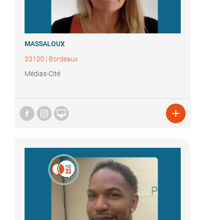
MASSALOUX
33100
|
Bordeaux
Médias-Cité

