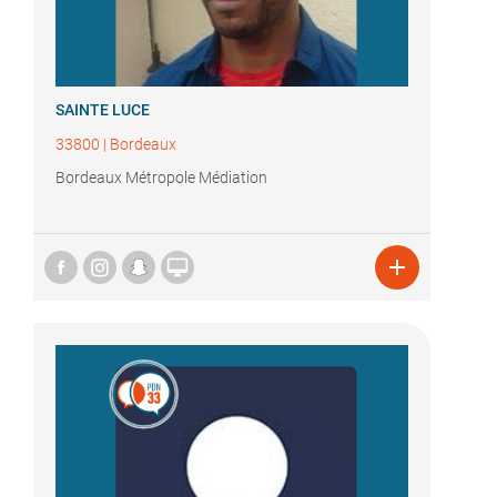
SAINTE LUCE
33800
|
Bordeaux
Bordeaux Métropole Médiation

