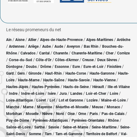
Le réseau promeneurs du net
/
/
/
/
/
Ain
Aisne
Allier
Alpes-de-Haute-Provence
Alpes-Maritimes
Ardèche
/
/
/
/
/
/
/
Ardennes
Ariège
Aube
Aude
Aveyron
Bas Rhin
Bouches-du-
/
/
/
/
/
/
Rhône
Calvados
Cantal
Charente
Charente-Maritime
Cher
Corrèze
/
/
/
/
/
/
Corse-du-Sud
Côte-d'Or
Côtes-d'Armor
Creuse
Deux Sèvres
/
/
/
/
/
/
/
Dordogne
Doubs
Drôme
Essonne
Eure
Eure-et-Loir
Finistère
/
/
/
/
/
/
Gard
Gers
Gironde
Haut-Rhin
Haute-Corse
Haute-Garonne
Haute-
/
/
/
/
/
Loire
Haute-Marne
Haute-Saône
Haute-Savoie
Haute-Vienne
/
/
/
/
Hautes-Alpes
Hautes-Pyrénées
Hauts-de-Seine
Hérault
Ille-et-Vilaine
/
/
/
/
/
/
/
/
Indre
Indre-et-Loire
Isère
Jura
Landes
Loir-et-Cher
Loire
/
/
/
/
/
/
Loire-Atlantique
Loiret
Lot
Lot et Garonne
Lozère
Maine-et-Loire
/
/
/
/
/
/
Manche
Marne
Mayenne
Meurthe-et-Moselle
Meuse
Monaco
/
/
/
/
/
/
/
/
Morbihan
Moselle
Nièvre
Nord
Oise
Orne
Paris
Pas-de-Calais
/
/
/
/
Puy-de-Dôme
Pyrénées-Atlantiques
Pyrénées-Orientales
Rhône
/
/
/
/
/
Saône-et-Loire
Sarthe
Savoie
Seine-et-Marne
Seine-Maritime
Seine-
/
/
/
/
/
Saint-Denis
Somme
Tarn
Tarn-et-Garonne
Territoire de Belfort
Val-