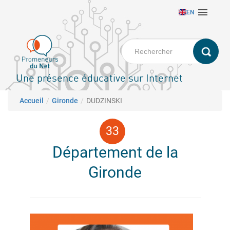
Aller

EN
au
contenu
principal
Une présence éducative sur Internet
Fil d'Ariane
Accueil
Gironde
DUDZINSKI
Département de la
Gironde