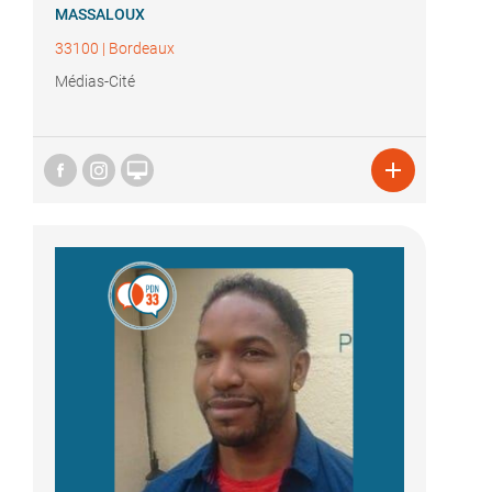
MASSALOUX
33100
|
Bordeaux
Médias-Cité

