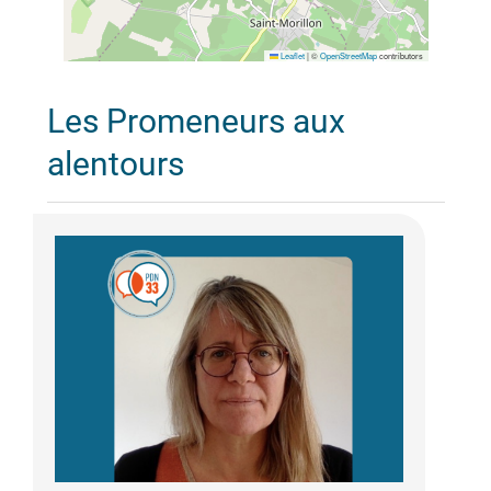
Leaflet
|
©
OpenStreetMap
contributors
Les Promeneurs aux
alentours