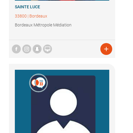
SAINTE LUCE
33800
|
Bordeaux
Bordeaux Métropole Médiation

