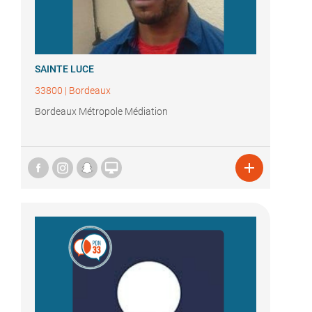
SAINTE LUCE
33800
|
Bordeaux
Bordeaux Métropole Médiation

