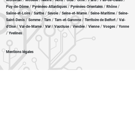
Morbihan
Moselle
Nièvre
Nord
Oise
Orne
Paris
Pas-de-Calais
/
/
/
/
Puy-de-Dôme
Pyrénées-Atlantiques
Pyrénées-Orientales
Rhône
/
/
/
/
/
Saône-et-Loire
Sarthe
Savoie
Seine-et-Marne
Seine-Maritime
Seine-
/
/
/
/
/
Saint-Denis
Somme
Tarn
Tarn-et-Garonne
Territoire de Belfort
Val-
/
/
/
/
/
/
/
d'Oise
Val-de-Marne
Var
Vaucluse
Vendée
Vienne
Vosges
Yonne
/
Yvelines
Mentions légales