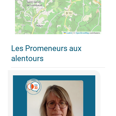
Leaflet
|
©
OpenStreetMap
contributors
Les Promeneurs aux
alentours