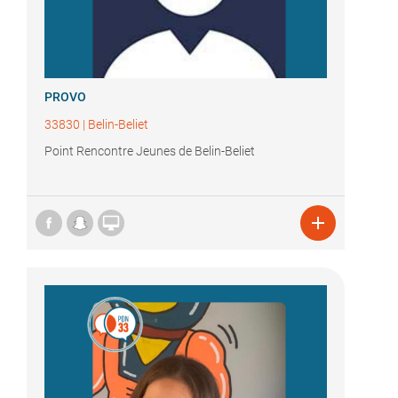
PROVO
33830
|
Belin-Beliet
Point Rencontre Jeunes de Belin-Beliet

