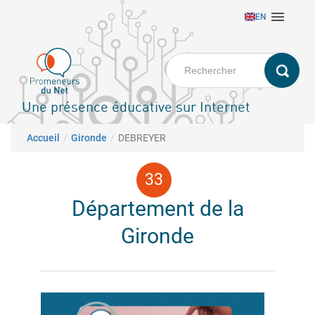
Aller

EN
au
contenu
principal
Une présence éducative sur Internet
Fil d'Ariane
Accueil
Gironde
DEBREYER
Département de la
Gironde