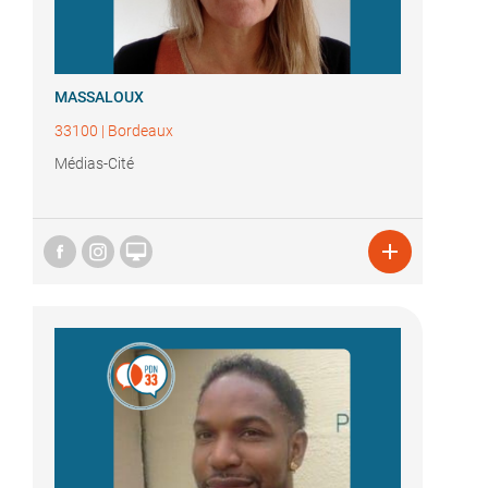
MASSALOUX
33100
|
Bordeaux
Médias-Cité

