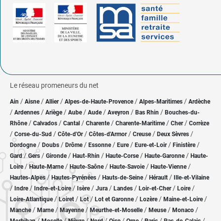
Le réseau promeneurs du net
/
/
/
/
/
Ain
Aisne
Allier
Alpes-de-Haute-Provence
Alpes-Maritimes
Ardèche
/
/
/
/
/
/
/
Ardennes
Ariège
Aube
Aude
Aveyron
Bas Rhin
Bouches-du-
/
/
/
/
/
/
Rhône
Calvados
Cantal
Charente
Charente-Maritime
Cher
Corrèze
/
/
/
/
/
/
Corse-du-Sud
Côte-d'Or
Côtes-d'Armor
Creuse
Deux Sèvres
/
/
/
/
/
/
/
Dordogne
Doubs
Drôme
Essonne
Eure
Eure-et-Loir
Finistère
/
/
/
/
/
/
Gard
Gers
Gironde
Haut-Rhin
Haute-Corse
Haute-Garonne
Haute-
/
/
/
/
/
Loire
Haute-Marne
Haute-Saône
Haute-Savoie
Haute-Vienne
/
/
/
/
Hautes-Alpes
Hautes-Pyrénées
Hauts-de-Seine
Hérault
Ille-et-Vilaine
/
/
/
/
/
/
/
/
Indre
Indre-et-Loire
Isère
Jura
Landes
Loir-et-Cher
Loire
/
/
/
/
/
/
Loire-Atlantique
Loiret
Lot
Lot et Garonne
Lozère
Maine-et-Loire
/
/
/
/
/
/
Manche
Marne
Mayenne
Meurthe-et-Moselle
Meuse
Monaco
/
/
/
/
/
/
/
/