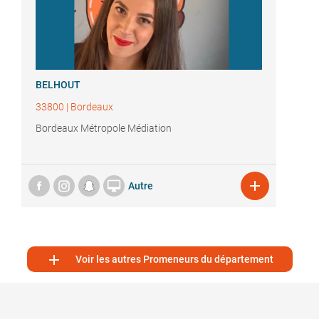
BELHOUT
33800
|
Bordeaux
Bordeaux Métropole Médiation


Autre

Voir les autres Promeneurs du département