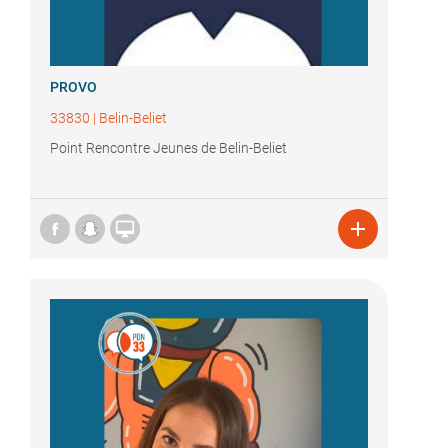
PROVO
33830
|
Belin-Beliet
Point Rencontre Jeunes de Belin-Beliet

