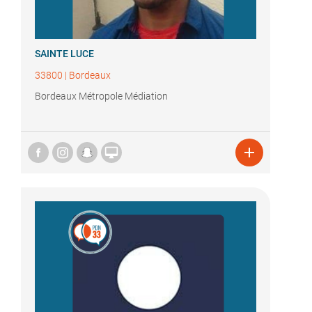
SAINTE LUCE
33800
|
Bordeaux
Bordeaux Métropole Médiation

