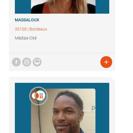
MASSALOUX
33100
|
Bordeaux
Médias-Cité

