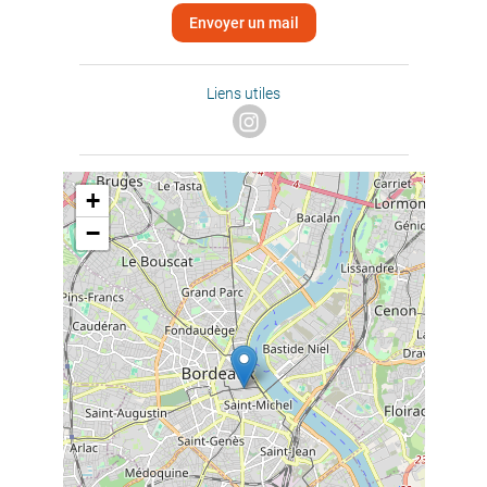
Envoyer un mail
Liens utiles
+
−