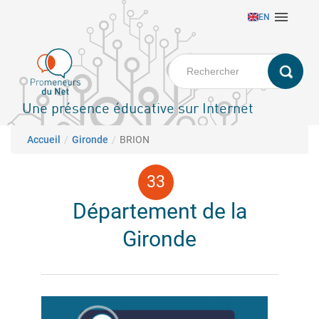
Aller

EN
au
contenu
principal
Une présence éducative sur Internet
Fil d'Ariane
Accueil
Gironde
BRION
Département de la
Gironde