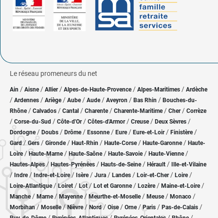
Le réseau promeneurs du net
/
/
/
/
/
Ain
Aisne
Allier
Alpes-de-Haute-Provence
Alpes-Maritimes
Ardèche
/
/
/
/
/
/
/
Ardennes
Ariège
Aube
Aude
Aveyron
Bas Rhin
Bouches-du-
/
/
/
/
/
/
Rhône
Calvados
Cantal
Charente
Charente-Maritime
Cher
Corrèze
/
/
/
/
/
/
Corse-du-Sud
Côte-d'Or
Côtes-d'Armor
Creuse
Deux Sèvres
/
/
/
/
/
/
/
Dordogne
Doubs
Drôme
Essonne
Eure
Eure-et-Loir
Finistère
/
/
/
/
/
/
Gard
Gers
Gironde
Haut-Rhin
Haute-Corse
Haute-Garonne
Haute-
/
/
/
/
/
Loire
Haute-Marne
Haute-Saône
Haute-Savoie
Haute-Vienne
/
/
/
/
Hautes-Alpes
Hautes-Pyrénées
Hauts-de-Seine
Hérault
Ille-et-Vilaine
/
/
/
/
/
/
/
/
Indre
Indre-et-Loire
Isère
Jura
Landes
Loir-et-Cher
Loire
/
/
/
/
/
/
Loire-Atlantique
Loiret
Lot
Lot et Garonne
Lozère
Maine-et-Loire
/
/
/
/
/
/
Manche
Marne
Mayenne
Meurthe-et-Moselle
Meuse
Monaco
/
/
/
/
/
/
/
/
Morbihan
Moselle
Nièvre
Nord
Oise
Orne
Paris
Pas-de-Calais
/
/
/
/