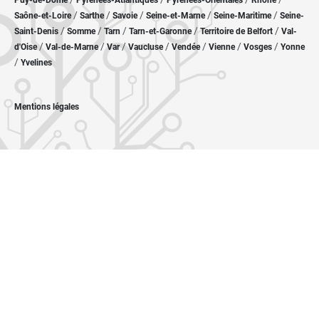
Puy-de-Dôme
Pyrénées-Atlantiques
Pyrénées-Orientales
Rhône
/
/
/
/
/
Saône-et-Loire
Sarthe
Savoie
Seine-et-Marne
Seine-Maritime
Seine-
/
/
/
/
/
Saint-Denis
Somme
Tarn
Tarn-et-Garonne
Territoire de Belfort
Val-
/
/
/
/
/
/
/
d'Oise
Val-de-Marne
Var
Vaucluse
Vendée
Vienne
Vosges
Yonne
/
Yvelines
Mentions légales