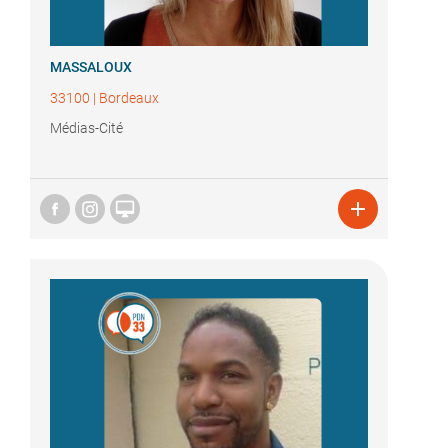
MASSALOUX
33100
|
Bordeaux
Médias-Cité

