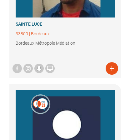
SAINTE LUCE
33800
|
Bordeaux
Bordeaux Métropole Médiation

