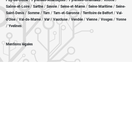
Puy-de-Dôme
Pyrénées-Atlantiques
Pyrénées-Orientales
Rhône
/
/
/
/
/
Saône-et-Loire
Sarthe
Savoie
Seine-et-Marne
Seine-Maritime
Seine-
/
/
/
/
/
Saint-Denis
Somme
Tarn
Tarn-et-Garonne
Territoire de Belfort
Val-
/
/
/
/
/
/
/
d'Oise
Val-de-Marne
Var
Vaucluse
Vendée
Vienne
Vosges
Yonne
/
Yvelines
Mentions légales