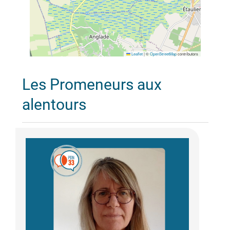
Leaflet
|
©
OpenStreetMap
contributors
Les Promeneurs aux
alentours