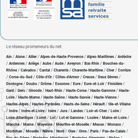
Le réseau promeneurs du net
/
/
/
/
/
Ain
Aisne
Allier
Alpes-de-Haute-Provence
Alpes-Maritimes
Ardèche
/
/
/
/
/
/
/
Ardennes
Ariège
Aube
Aude
Aveyron
Bas Rhin
Bouches-du-
/
/
/
/
/
/
Rhône
Calvados
Cantal
Charente
Charente-Maritime
Cher
Corrèze
/
/
/
/
/
/
Corse-du-Sud
Côte-d'Or
Côtes-d'Armor
Creuse
Deux Sèvres
/
/
/
/
/
/
/
Dordogne
Doubs
Drôme
Essonne
Eure
Eure-et-Loir
Finistère
/
/
/
/
/
/
Gard
Gers
Gironde
Haut-Rhin
Haute-Corse
Haute-Garonne
Haute-
/
/
/
/
/
Loire
Haute-Marne
Haute-Saône
Haute-Savoie
Haute-Vienne
/
/
/
/
Hautes-Alpes
Hautes-Pyrénées
Hauts-de-Seine
Hérault
Ille-et-Vilaine
/
/
/
/
/
/
/
/
Indre
Indre-et-Loire
Isère
Jura
Landes
Loir-et-Cher
Loire
/
/
/
/
/
/
Loire-Atlantique
Loiret
Lot
Lot et Garonne
Lozère
Maine-et-Loire
/
/
/
/
/
/
Manche
Marne
Mayenne
Meurthe-et-Moselle
Meuse
Monaco
/
/
/
/
/
/
/
/
Morbihan
Moselle
Nièvre
Nord
Oise
Orne
Paris
Pas-de-Calais
/
/
/
/