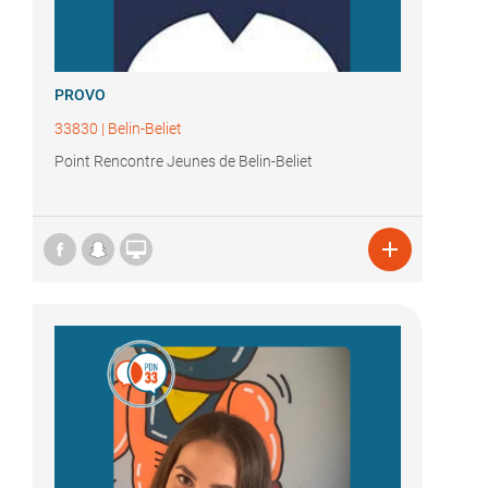
PROVO
33830
|
Belin-Beliet
Point Rencontre Jeunes de Belin-Beliet

