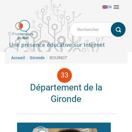
Aller

EN
au
contenu
principal
Une présence éducative sur Internet
Fil d'Ariane
Accueil
Gironde
BOUINOT
Département de la
Gironde