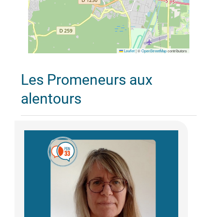
Leaflet
|
©
OpenStreetMap
contributors
Les Promeneurs aux
alentours