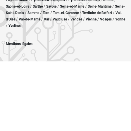
Puy-de-Dôme
Pyrénées-Atlantiques
Pyrénées-Orientales
Rhône
/
/
/
/
/
Saône-et-Loire
Sarthe
Savoie
Seine-et-Marne
Seine-Maritime
Seine-
/
/
/
/
/
Saint-Denis
Somme
Tarn
Tarn-et-Garonne
Territoire de Belfort
Val-
/
/
/
/
/
/
/
d'Oise
Val-de-Marne
Var
Vaucluse
Vendée
Vienne
Vosges
Yonne
/
Yvelines
Mentions légales