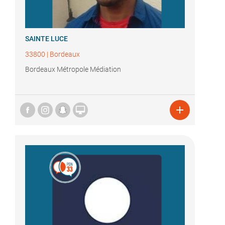
SAINTE LUCE
33800
|
Bordeaux
Bordeaux Métropole Médiation

