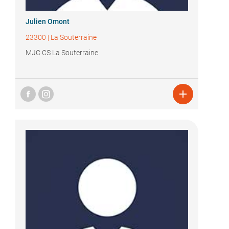
Julien Omont
23300
|
La Souterraine
MJC CS La Souterraine
