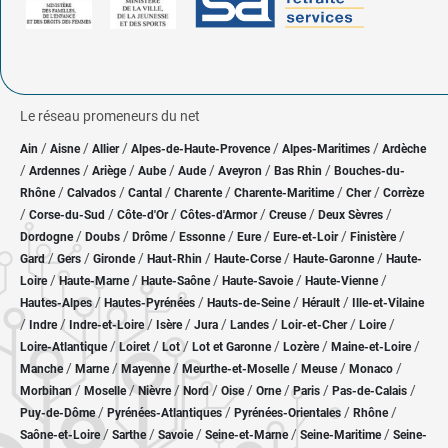
Le réseau promeneurs du net
/
/
/
/
/
Ain
Aisne
Allier
Alpes-de-Haute-Provence
Alpes-Maritimes
Ardèche
/
/
/
/
/
/
/
Ardennes
Ariège
Aube
Aude
Aveyron
Bas Rhin
Bouches-du-
/
/
/
/
/
/
Rhône
Calvados
Cantal
Charente
Charente-Maritime
Cher
Corrèze
/
/
/
/
/
/
Corse-du-Sud
Côte-d'Or
Côtes-d'Armor
Creuse
Deux Sèvres
/
/
/
/
/
/
/
Dordogne
Doubs
Drôme
Essonne
Eure
Eure-et-Loir
Finistère
/
/
/
/
/
/
Gard
Gers
Gironde
Haut-Rhin
Haute-Corse
Haute-Garonne
Haute-
/
/
/
/
/
Loire
Haute-Marne
Haute-Saône
Haute-Savoie
Haute-Vienne
/
/
/
/
Hautes-Alpes
Hautes-Pyrénées
Hauts-de-Seine
Hérault
Ille-et-Vilaine
/
/
/
/
/
/
/
/
Indre
Indre-et-Loire
Isère
Jura
Landes
Loir-et-Cher
Loire
/
/
/
/
/
/
Loire-Atlantique
Loiret
Lot
Lot et Garonne
Lozère
Maine-et-Loire
/
/
/
/
/
/
Manche
Marne
Mayenne
Meurthe-et-Moselle
Meuse
Monaco
/
/
/
/
/
/
/
/
Morbihan
Moselle
Nièvre
Nord
Oise
Orne
Paris
Pas-de-Calais
/
/
/
/
Puy-de-Dôme
Pyrénées-Atlantiques
Pyrénées-Orientales
Rhône
/
/
/
/
/
Saône-et-Loire
Sarthe
Savoie
Seine-et-Marne
Seine-Maritime
Seine-