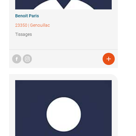
Benoit Paris
23350
|
Genouillac
Tissages
