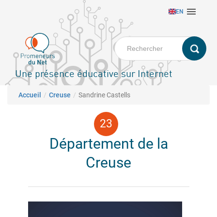
Aller

EN
au
contenu
principal
Une présence éducative sur Internet
Fil d'Ariane
Accueil
Creuse
Sandrine Castells
Département de la
Creuse