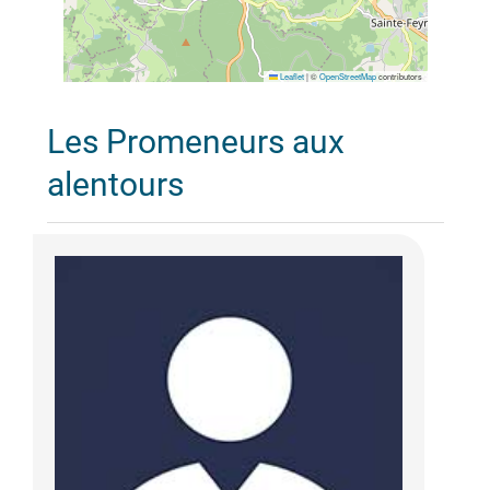
Leaflet
|
©
OpenStreetMap
contributors
Les Promeneurs aux
alentours