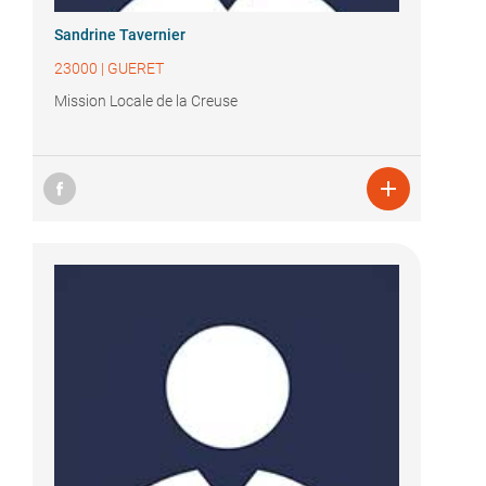
Sandrine Tavernier
23000
|
GUERET
Mission Locale de la Creuse
