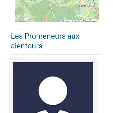
Leaflet
|
©
OpenStreetMap
contributors
Les Promeneurs aux
alentours