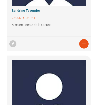
Sandrine Tavernier
23000
|
GUERET
Mission Locale de la Creuse
