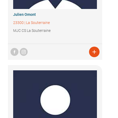
Julien Omont
23300
|
La Souterraine
MJC CS La Souterraine
