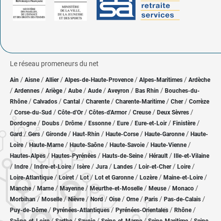
Le réseau promeneurs du net
/
/
/
/
/
Ain
Aisne
Allier
Alpes-de-Haute-Provence
Alpes-Maritimes
Ardèche
/
/
/
/
/
/
/
Ardennes
Ariège
Aube
Aude
Aveyron
Bas Rhin
Bouches-du-
/
/
/
/
/
/
Rhône
Calvados
Cantal
Charente
Charente-Maritime
Cher
Corrèze
/
/
/
/
/
/
Corse-du-Sud
Côte-d'Or
Côtes-d'Armor
Creuse
Deux Sèvres
/
/
/
/
/
/
/
Dordogne
Doubs
Drôme
Essonne
Eure
Eure-et-Loir
Finistère
/
/
/
/
/
/
Gard
Gers
Gironde
Haut-Rhin
Haute-Corse
Haute-Garonne
Haute-
/
/
/
/
/
Loire
Haute-Marne
Haute-Saône
Haute-Savoie
Haute-Vienne
/
/
/
/
Hautes-Alpes
Hautes-Pyrénées
Hauts-de-Seine
Hérault
Ille-et-Vilaine
/
/
/
/
/
/
/
/
Indre
Indre-et-Loire
Isère
Jura
Landes
Loir-et-Cher
Loire
/
/
/
/
/
/
Loire-Atlantique
Loiret
Lot
Lot et Garonne
Lozère
Maine-et-Loire
/
/
/
/
/
/
Manche
Marne
Mayenne
Meurthe-et-Moselle
Meuse
Monaco
/
/
/
/
/
/
/
/
Morbihan
Moselle
Nièvre
Nord
Oise
Orne
Paris
Pas-de-Calais
/
/
/
/
Puy-de-Dôme
Pyrénées-Atlantiques
Pyrénées-Orientales
Rhône
/
/
/
/
/