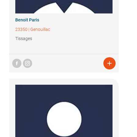
Benoit Paris
23350
|
Genouillac
Tissages
