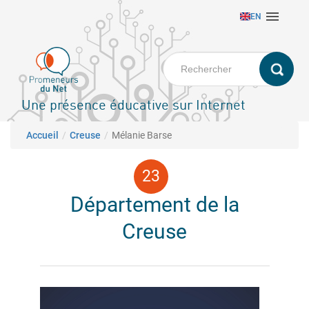
Aller

EN
au
contenu
principal
Une présence éducative sur Internet
Fil d'Ariane
Accueil
Creuse
Mélanie Barse
Département de la
Creuse