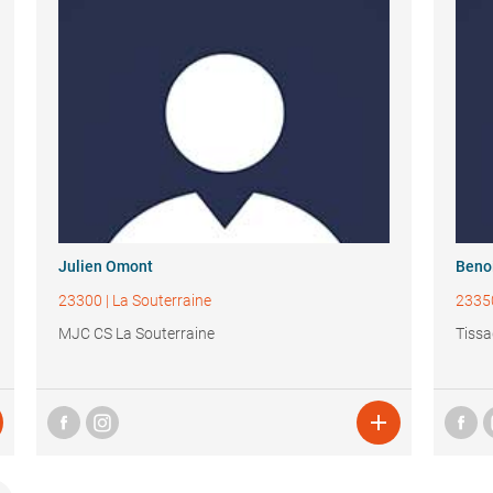
Julien Omont
Benoi
23300
|
La Souterraine
2335
MJC CS La Souterraine
Tiss
