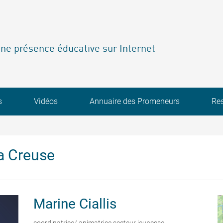
ne présence éducative sur Internet
s
Vidéos
Annuaire des Promeneurs
Re
a Creuse
Marine
Ciallis