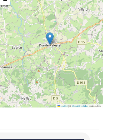
−
Leaflet
|
©
OpenStreetMap
contributors