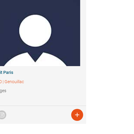
t Paris
0
|
Genouillac
ages
