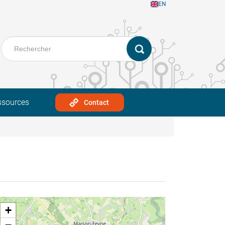
EN
ssources
Contact
+