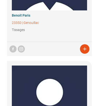
Benoit Paris
23350
|
Genouillac
Tissages
