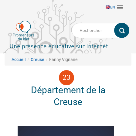
Aller

EN
au
contenu
principal
Une présence éducative sur Internet
Fil d'Ariane
Accueil
Creuse
Fanny Vignane
Département de la
Creuse