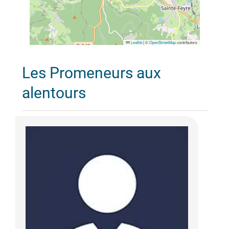
Leaflet
|
©
OpenStreetMap
contributors
Les Promeneurs aux
alentours