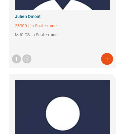
Julien Omont
23300
|
La Souterraine
MJC CS La Souterraine
