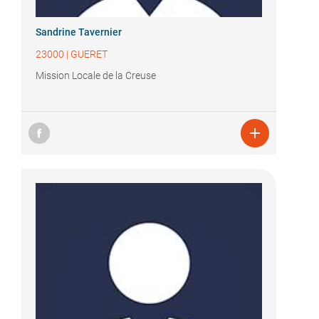
Sandrine Tavernier
23000
|
GUERET
Mission Locale de la Creuse
