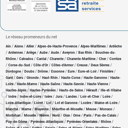
Le réseau promeneurs du net
/
/
/
/
/
Ain
Aisne
Allier
Alpes-de-Haute-Provence
Alpes-Maritimes
Ardèche
/
/
/
/
/
/
/
Ardennes
Ariège
Aube
Aude
Aveyron
Bas Rhin
Bouches-du-
/
/
/
/
/
/
Rhône
Calvados
Cantal
Charente
Charente-Maritime
Cher
Corrèze
/
/
/
/
/
/
Corse-du-Sud
Côte-d'Or
Côtes-d'Armor
Creuse
Deux Sèvres
/
/
/
/
/
/
/
Dordogne
Doubs
Drôme
Essonne
Eure
Eure-et-Loir
Finistère
/
/
/
/
/
/
Gard
Gers
Gironde
Haut-Rhin
Haute-Corse
Haute-Garonne
Haute-
/
/
/
/
/
Loire
Haute-Marne
Haute-Saône
Haute-Savoie
Haute-Vienne
/
/
/
/
Hautes-Alpes
Hautes-Pyrénées
Hauts-de-Seine
Hérault
Ille-et-Vilaine
/
/
/
/
/
/
/
/
Indre
Indre-et-Loire
Isère
Jura
Landes
Loir-et-Cher
Loire
/
/
/
/
/
/
Loire-Atlantique
Loiret
Lot
Lot et Garonne
Lozère
Maine-et-Loire
/
/
/
/
/
/
Manche
Marne
Mayenne
Meurthe-et-Moselle
Meuse
Monaco
/
/
/
/
/
/
/
/
Morbihan
Moselle
Nièvre
Nord
Oise
Orne
Paris
Pas-de-Calais
/
/
/
/
Puy-de-Dôme
Pyrénées-Atlantiques
Pyrénées-Orientales
Rhône
/
/
/
/
/