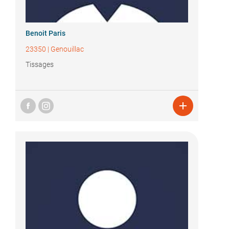
Benoit Paris
23350
|
Genouillac
Tissages
