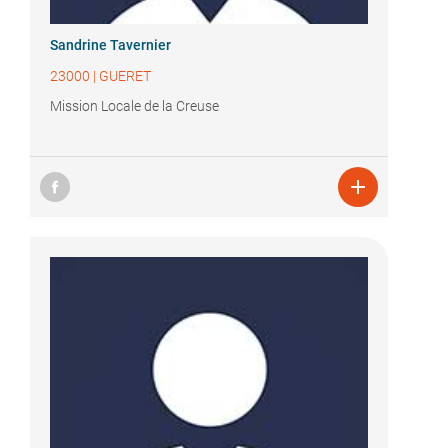
Sandrine Tavernier
23000
|
GUERET
Mission Locale de la Creuse
