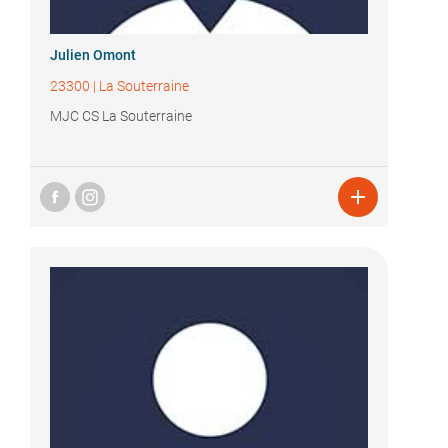
Julien Omont
23300
|
La Souterraine
MJC CS La Souterraine
