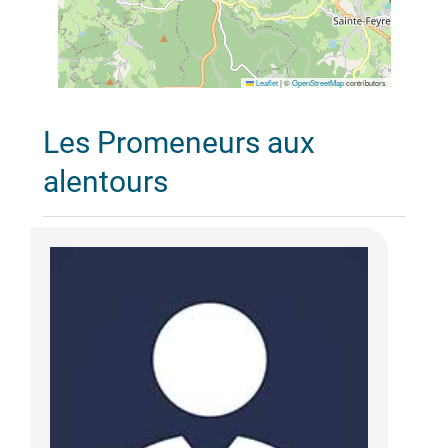
Leaflet
|
©
OpenStreetMap
contributors
Les Promeneurs aux
alentours