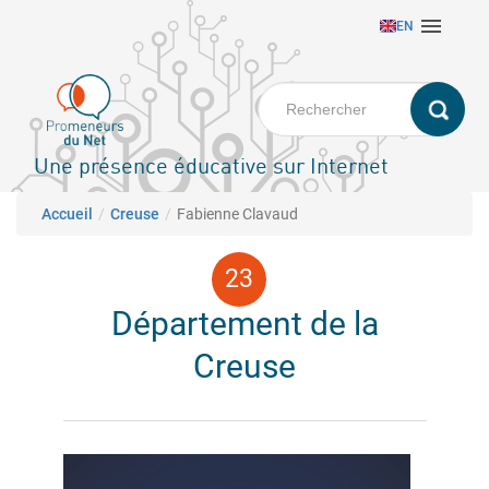
Aller

EN
au
contenu
principal
Une présence éducative sur Internet
Fil d'Ariane
Accueil
Creuse
Fabienne Clavaud
Département de la
Creuse