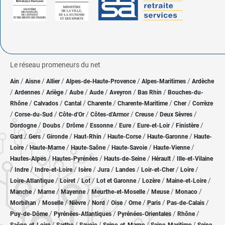
Le réseau promeneurs du net
/
/
/
/
/
Ain
Aisne
Allier
Alpes-de-Haute-Provence
Alpes-Maritimes
Ardèche
/
/
/
/
/
/
/
Ardennes
Ariège
Aube
Aude
Aveyron
Bas Rhin
Bouches-du-
/
/
/
/
/
/
Rhône
Calvados
Cantal
Charente
Charente-Maritime
Cher
Corrèze
/
/
/
/
/
/
Corse-du-Sud
Côte-d'Or
Côtes-d'Armor
Creuse
Deux Sèvres
/
/
/
/
/
/
/
Dordogne
Doubs
Drôme
Essonne
Eure
Eure-et-Loir
Finistère
/
/
/
/
/
/
Gard
Gers
Gironde
Haut-Rhin
Haute-Corse
Haute-Garonne
Haute-
/
/
/
/
/
Loire
Haute-Marne
Haute-Saône
Haute-Savoie
Haute-Vienne
/
/
/
/
Hautes-Alpes
Hautes-Pyrénées
Hauts-de-Seine
Hérault
Ille-et-Vilaine
/
/
/
/
/
/
/
/
Indre
Indre-et-Loire
Isère
Jura
Landes
Loir-et-Cher
Loire
/
/
/
/
/
/
Loire-Atlantique
Loiret
Lot
Lot et Garonne
Lozère
Maine-et-Loire
/
/
/
/
/
/
Manche
Marne
Mayenne
Meurthe-et-Moselle
Meuse
Monaco
/
/
/
/
/
/
/
/
Morbihan
Moselle
Nièvre
Nord
Oise
Orne
Paris
Pas-de-Calais
/
/
/
/
Puy-de-Dôme
Pyrénées-Atlantiques
Pyrénées-Orientales
Rhône
/
/
/
/
/