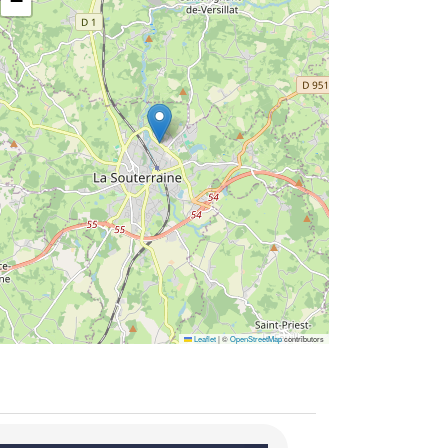
−
Leaflet
|
©
OpenStreetMap
contributors