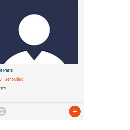
t Paris
0
|
Genouillac
ages
