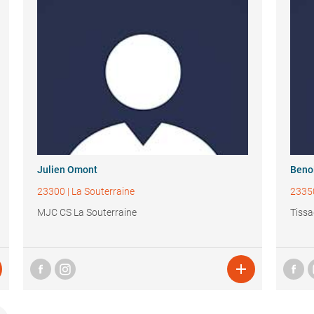
Julien Omont
Benoi
23300
|
La Souterraine
2335
MJC CS La Souterraine
Tiss
