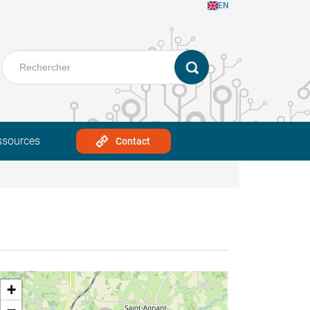
EN
ssources
Contact
+