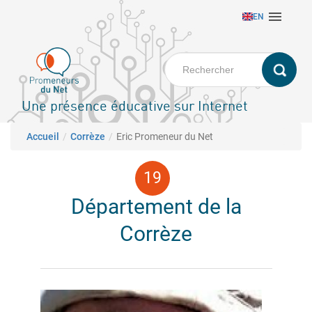
Aller

EN
au
contenu
principal
Une présence éducative sur Internet
Fil d'Ariane
Accueil
Corrèze
Eric Promeneur du Net
Département de la
Corrèze