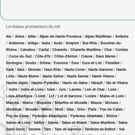
Le réseau promeneurs du net
/
/
/
/
/
Ain
Aisne
Allier
Alpes-de-Haute-Provence
Alpes-Maritimes
Ardèche
/
/
/
/
/
/
/
Ardennes
Ariège
Aube
Aude
Aveyron
Bas Rhin
Bouches-du-
/
/
/
/
/
/
Rhône
Calvados
Cantal
Charente
Charente-Maritime
Cher
Corrèze
/
/
/
/
/
/
Corse-du-Sud
Côte-d'Or
Côtes-d'Armor
Creuse
Deux Sèvres
/
/
/
/
/
/
/
Dordogne
Doubs
Drôme
Essonne
Eure
Eure-et-Loir
Finistère
/
/
/
/
/
/
Gard
Gers
Gironde
Haut-Rhin
Haute-Corse
Haute-Garonne
Haute-
/
/
/
/
/
Loire
Haute-Marne
Haute-Saône
Haute-Savoie
Haute-Vienne
/
/
/
/
Hautes-Alpes
Hautes-Pyrénées
Hauts-de-Seine
Hérault
Ille-et-Vilaine
/
/
/
/
/
/
/
/
Indre
Indre-et-Loire
Isère
Jura
Landes
Loir-et-Cher
Loire
/
/
/
/
/
/
Loire-Atlantique
Loiret
Lot
Lot et Garonne
Lozère
Maine-et-Loire
/
/
/
/
/
/
Manche
Marne
Mayenne
Meurthe-et-Moselle
Meuse
Monaco
/
/
/
/
/
/
/
/
Morbihan
Moselle
Nièvre
Nord
Oise
Orne
Paris
Pas-de-Calais
/
/
/
/
Puy-de-Dôme
Pyrénées-Atlantiques
Pyrénées-Orientales
Rhône
/
/
/
/
/
Saône-et-Loire
Sarthe
Savoie
Seine-et-Marne
Seine-Maritime
Seine-
/
/
/
/
/
Saint-Denis
Somme
Tarn
Tarn-et-Garonne
Territoire de Belfort
Val-