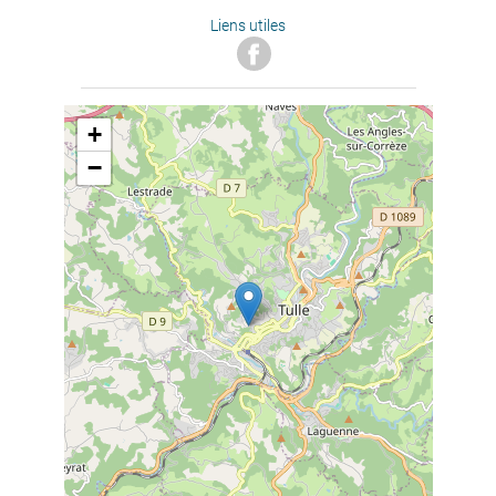
Liens utiles
+
−