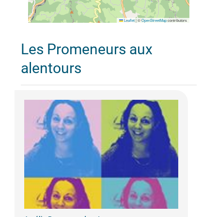
Leaflet
|
©
OpenStreetMap
contributors
Les Promeneurs aux
alentours