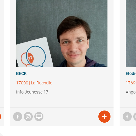
BECK
Elod
17000
|
La Rochelle
1769
Info Jeunesse 17
Angou

