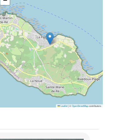
−
Leaflet
|
©
OpenStreetMap
contributors