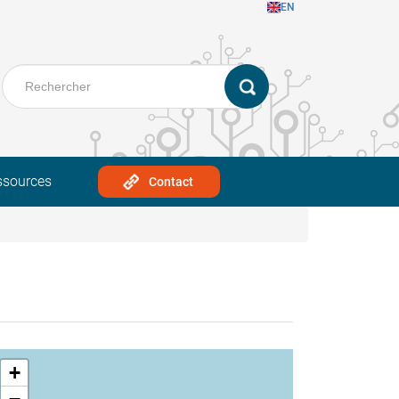
EN
ssources
Contact
+