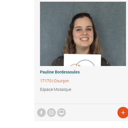
Pauline Bordessoules
17170
|
Courçon
Espace Mosaïque

