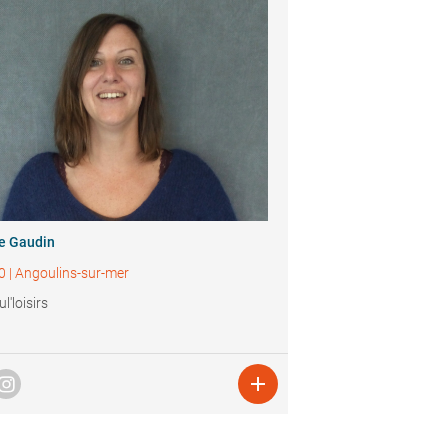
ie Gaudin
0
|
Angoulins-sur-mer
l'loisirs
