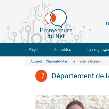
Aller
au
contenu
principal
U
Main navigation
Projet
Actualités
Témoignage
Fil d'Ariane
Accueil
Charente-Maritime
Solène Bonnin
Département de l