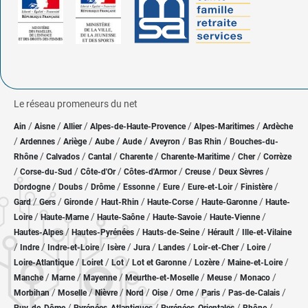
Le réseau promeneurs du net
/
/
/
/
/
Ain
Aisne
Allier
Alpes-de-Haute-Provence
Alpes-Maritimes
Ardèche
/
/
/
/
/
/
/
Ardennes
Ariège
Aube
Aude
Aveyron
Bas Rhin
Bouches-du-
/
/
/
/
/
/
Rhône
Calvados
Cantal
Charente
Charente-Maritime
Cher
Corrèze
/
/
/
/
/
/
Corse-du-Sud
Côte-d'Or
Côtes-d'Armor
Creuse
Deux Sèvres
/
/
/
/
/
/
/
Dordogne
Doubs
Drôme
Essonne
Eure
Eure-et-Loir
Finistère
/
/
/
/
/
/
Gard
Gers
Gironde
Haut-Rhin
Haute-Corse
Haute-Garonne
Haute-
/
/
/
/
/
Loire
Haute-Marne
Haute-Saône
Haute-Savoie
Haute-Vienne
/
/
/
/
Hautes-Alpes
Hautes-Pyrénées
Hauts-de-Seine
Hérault
Ille-et-Vilaine
/
/
/
/
/
/
/
/
Indre
Indre-et-Loire
Isère
Jura
Landes
Loir-et-Cher
Loire
/
/
/
/
/
/
Loire-Atlantique
Loiret
Lot
Lot et Garonne
Lozère
Maine-et-Loire
/
/
/
/
/
/
Manche
Marne
Mayenne
Meurthe-et-Moselle
Meuse
Monaco
/
/
/
/
/
/
/
/
Morbihan
Moselle
Nièvre
Nord
Oise
Orne
Paris
Pas-de-Calais
/
/
/
/