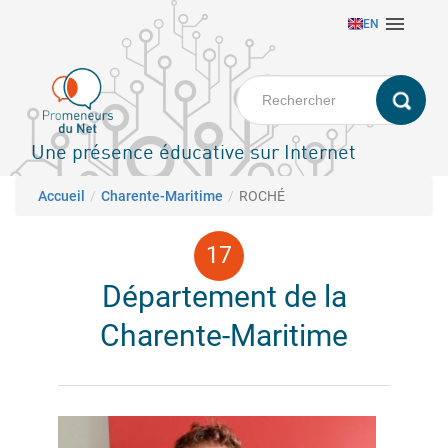
Aller

EN
au
contenu
principal
Une présence éducative sur Internet
Fil d'Ariane
Accueil
Charente-Maritime
ROCHÉ
Département de la
Charente-Maritime