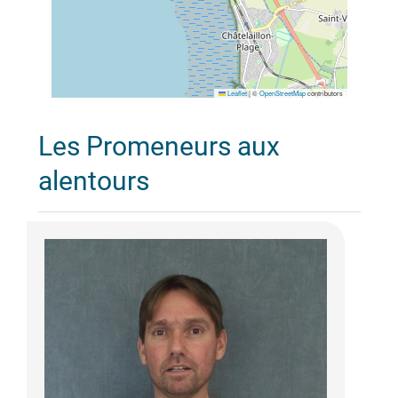
Leaflet
|
©
OpenStreetMap
contributors
Les Promeneurs aux
alentours