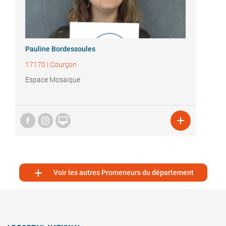
Pauline Bordessoules
17170
|
Courçon
Espace Mosaïque



Voir les autres Promeneurs du département