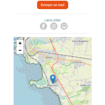
Envoyer un mail
Liens utiles

+
−