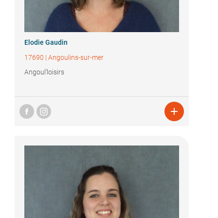
Elodie Gaudin
17690
|
Angoulins-sur-mer
Angoul'loisirs
