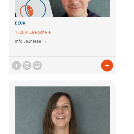
BECK
17000
|
La Rochelle
Info Jeunesse 17

