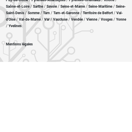
Puy-de-Dôme
Pyrénées-Atlantiques
Pyrénées-Orientales
Rhône
/
/
/
/
/
Saône-et-Loire
Sarthe
Savoie
Seine-et-Marne
Seine-Maritime
Seine-
/
/
/
/
/
Saint-Denis
Somme
Tarn
Tarn-et-Garonne
Territoire de Belfort
Val-
/
/
/
/
/
/
/
d'Oise
Val-de-Marne
Var
Vaucluse
Vendée
Vienne
Vosges
Yonne
/
Yvelines
Mentions légales